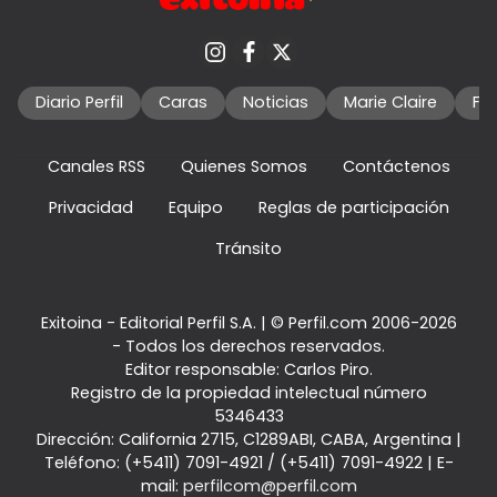
Diario Perfil
Caras
Noticias
Marie Claire
Fo
Canales RSS
Quienes Somos
Contáctenos
Privacidad
Equipo
Reglas de participación
Tránsito
Exitoina - Editorial Perfil S.A.
| © Perfil.com 2006-2026
- Todos los derechos reservados.
Editor responsable: Carlos Piro.
Registro de la propiedad intelectual número
5346433
Dirección:
California 2715
,
C1289ABI
,
CABA, Argentina
|
Teléfono:
(+5411) 7091-4921
/
(+5411) 7091-4922
| E-
mail:
perfilcom@perfil.com