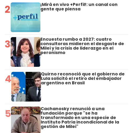
¡Mirá en vivo +Perfil!: un canal con
2
gente que piensa
Encuesta rumbo a 2027: cuatro
3
consultoras midieron el desgaste de
Milei y la crisis de liderazgo en el
peronismo
Quirno reconoció que el gobierno de
4
Lula solicitó el retiro del embajador
argentino en Brasil
Cachanosky renunció a una
5
fundación porque "se ha
transformado en una especie de
Instituto Patria incondicional de la
gestión de Milei"