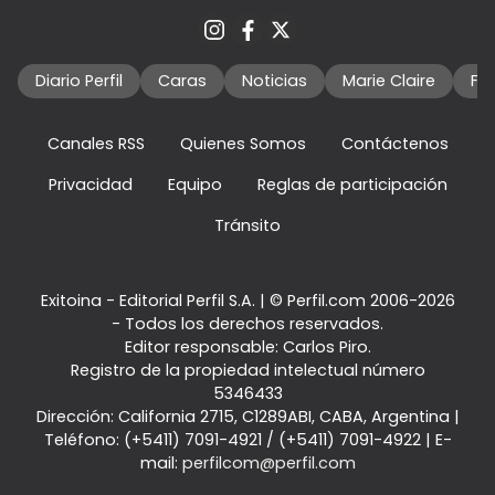
Diario Perfil
Caras
Noticias
Marie Claire
Fo
Canales RSS
Quienes Somos
Contáctenos
Privacidad
Equipo
Reglas de participación
Tránsito
Exitoina - Editorial Perfil S.A.
| © Perfil.com 2006-2026
- Todos los derechos reservados.
Editor responsable: Carlos Piro.
Registro de la propiedad intelectual número
5346433
Dirección:
California 2715
,
C1289ABI
,
CABA, Argentina
|
Teléfono:
(+5411) 7091-4921
/
(+5411) 7091-4922
| E-
mail:
perfilcom@perfil.com