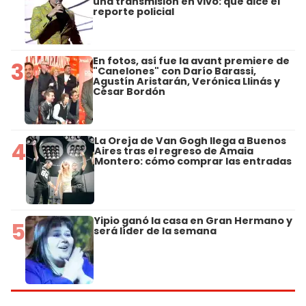
una transmisión en vivo: qué dice el
reporte policial
En fotos, así fue la avant premiere de
3
"Canelones" con Darío Barassi,
Agustín Aristarán, Verónica Llinás y
César Bordón
La Oreja de Van Gogh llega a Buenos
4
Aires tras el regreso de Amaia
Montero: cómo comprar las entradas
Yipio ganó la casa en Gran Hermano y
5
será líder de la semana