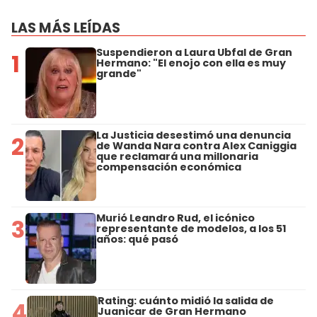
LAS MÁS LEÍDAS
Suspendieron a Laura Ubfal de Gran
1
Hermano: "El enojo con ella es muy
grande"
La Justicia desestimó una denuncia
2
de Wanda Nara contra Alex Caniggia
que reclamará una millonaria
compensación económica
Murió Leandro Rud, el icónico
3
representante de modelos, a los 51
años: qué pasó
Rating: cuánto midió la salida de
4
Juanicar de Gran Hermano