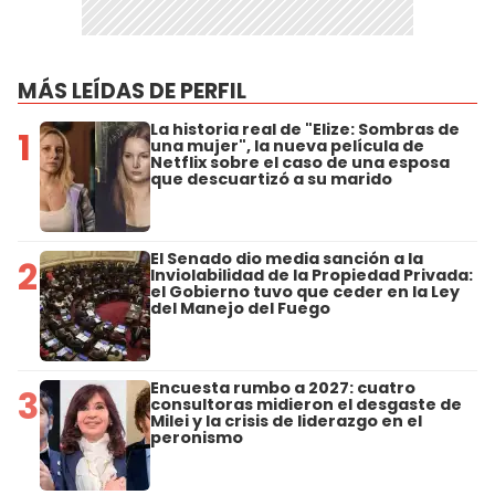
MÁS LEÍDAS DE PERFIL
La historia real de "Elize: Sombras de
1
una mujer", la nueva película de
Netflix sobre el caso de una esposa
que descuartizó a su marido
El Senado dio media sanción a la
2
Inviolabilidad de la Propiedad Privada:
el Gobierno tuvo que ceder en la Ley
del Manejo del Fuego
Encuesta rumbo a 2027: cuatro
3
consultoras midieron el desgaste de
Milei y la crisis de liderazgo en el
peronismo