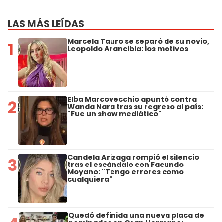
LAS MÁS LEÍDAS
Marcela Tauro se separó de su novio,
1
Leopoldo Arancibia: los motivos
Elba Marcovecchio apuntó contra
2
Wanda Nara tras su regreso al país:
"Fue un show mediático"
Candela Arizaga rompió el silencio
3
tras el escándalo con Facundo
Moyano: "Tengo errores como
cualquiera"
Quedó definida una nueva placa de