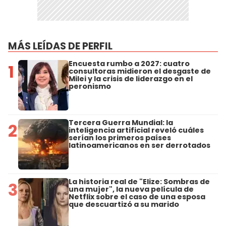
MÁS LEÍDAS DE PERFIL
Encuesta rumbo a 2027: cuatro
1
consultoras midieron el desgaste de
Milei y la crisis de liderazgo en el
peronismo
Tercera Guerra Mundial: la
2
inteligencia artificial reveló cuáles
serían los primeros países
latinoamericanos en ser derrotados
La historia real de "Elize: Sombras de
3
una mujer", la nueva película de
Netflix sobre el caso de una esposa
que descuartizó a su marido