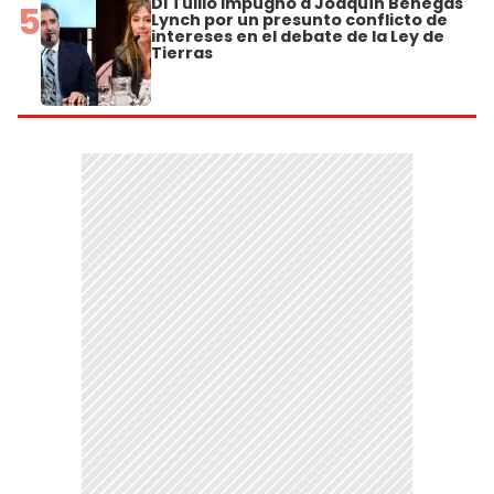
Di Tullio impugnó a Joaquín Benegas
5
Lynch por un presunto conflicto de
intereses en el debate de la Ley de
Tierras