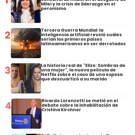
Milei y la crisis de liderazgo en el
peronismo
Tercera Guerra Mundial: la
2
inteligencia artificial reveló cuáles
serían los primeros países
latinoamericanos en ser derrotados
La historia real de "Elize: Sombras de
3
una mujer", la nueva película de
Netflix sobre el caso de una esposa
que descuartizó a su marido
Ricardo Lorenzetti se metió en el
4
debate sobre la inhabilitación de
Cristina Kirchner