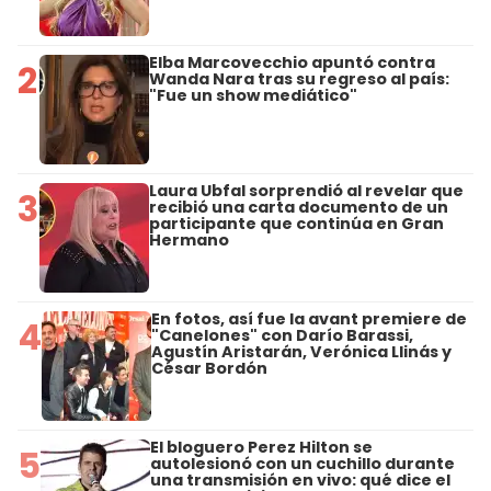
Elba Marcovecchio apuntó contra
2
Wanda Nara tras su regreso al país:
"Fue un show mediático"
Laura Ubfal sorprendió al revelar que
3
recibió una carta documento de un
participante que continúa en Gran
Hermano
En fotos, así fue la avant premiere de
4
"Canelones" con Darío Barassi,
Agustín Aristarán, Verónica Llinás y
César Bordón
El bloguero Perez Hilton se
5
autolesionó con un cuchillo durante
una transmisión en vivo: qué dice el