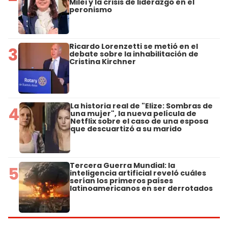
Milei y la crisis de liderazgo en el
peronismo
Ricardo Lorenzetti se metió en el
3
debate sobre la inhabilitación de
Cristina Kirchner
La historia real de "Elize: Sombras de
4
una mujer", la nueva película de
Netflix sobre el caso de una esposa
que descuartizó a su marido
Tercera Guerra Mundial: la
5
inteligencia artificial reveló cuáles
serían los primeros países
latinoamericanos en ser derrotados