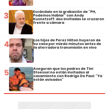
Escándalo en la grabación de "PH,
3
Podemos Hablar" con Andy
Kusnetzoff: dos invitadas se cruzaron
frente a cámara
Los hijos de Perez Hilton huyeron de
4
su casa por miedo minutos antes de
la aterradora transmisión en vivo
Aseguran que los padres de Tini
5
Stoessel no están invitados al
casamiento con Rodrigo De Paul: "Ya
están avisados"