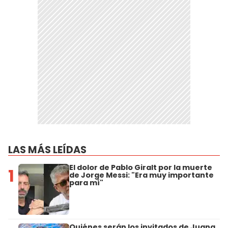
LAS MÁS LEÍDAS
El dolor de Pablo Giralt por la muerte
1
de Jorge Messi: "Era muy importante
para mí"
Quiénes serán los invitados de Juana