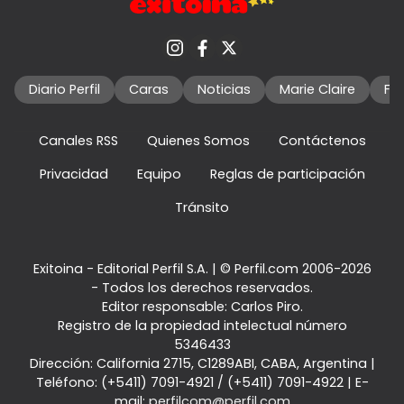
Diario Perfil
Caras
Noticias
Marie Claire
Fo
Canales RSS
Quienes Somos
Contáctenos
Privacidad
Equipo
Reglas de participación
Tránsito
Exitoina - Editorial Perfil S.A.
| © Perfil.com 2006-2026
- Todos los derechos reservados.
Editor responsable: Carlos Piro.
Registro de la propiedad intelectual número
5346433
Dirección:
California 2715
,
C1289ABI
,
CABA, Argentina
|
Teléfono:
(+5411) 7091-4921
/
(+5411) 7091-4922
| E-
mail:
perfilcom@perfil.com