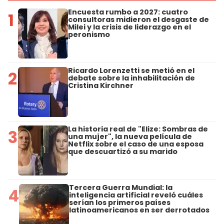
Encuesta rumbo a 2027: cuatro
1
consultoras midieron el desgaste de
Milei y la crisis de liderazgo en el
peronismo
Ricardo Lorenzetti se metió en el
2
debate sobre la inhabilitación de
Cristina Kirchner
La historia real de "Elize: Sombras de
3
una mujer", la nueva película de
Netflix sobre el caso de una esposa
que descuartizó a su marido
Tercera Guerra Mundial: la
4
inteligencia artificial reveló cuáles
serían los primeros países
latinoamericanos en ser derrotados