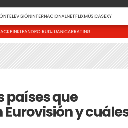
ÓN
TELEVISIÓN
INTERNACIONAL
NETFLIX
MÚSICA
SEXY
LACKPINK
LEANDRO RUD
JUANICAR
RATING
s países que
 Eurovisión y cuále