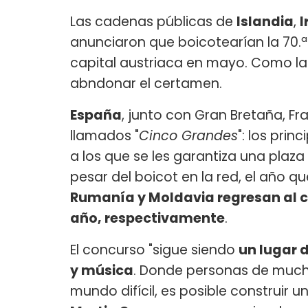
Las cadenas públicas de
Islandia
,
I
anunciaron que boicotearían la 70.ª
capital austriaca en mayo. Como la 
abndonar el certamen.
España
, junto con Gran Bretaña, Fr
llamados "
Cinco Grandes
": los prin
a los que se les garantiza una plaza e
pesar del boicot en la red, el año q
Rumanía y Moldavia regresan al c
año, respectivamente
.
El concurso "sigue siendo
un lugar 
y música
. Donde personas de much
mundo difícil, es posible construir un