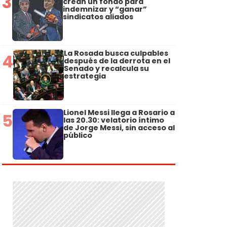
3
crean un fondo para
indemnizar y “ganar”
sindicatos aliados
La Rosada busca culpables
4
después de la derrota en el
Senado y recalcula su
estrategia
Lionel Messi llega a Rosario a
5
las 20.30: velatorio íntimo
de Jorge Messi, sin acceso al
público