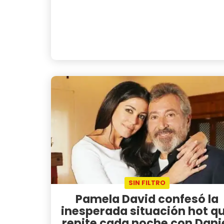
SIN FILTRO
Pamela David confesó la
inesperada situación hot q
repite cada noche con Dani