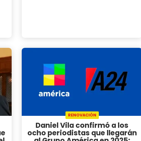
RENOVACIÓN
Daniel Vila confirmó a los
ue
ocho periodistas que llegarán
el
al Grupo América en 2025: