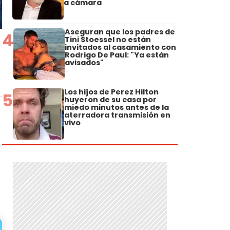
a cámara
Aseguran que los padres de
4
Tini Stoessel no están
invitados al casamiento con
Rodrigo De Paul: "Ya están
avisados"
Los hijos de Perez Hilton
5
huyeron de su casa por
miedo minutos antes de la
aterradora transmisión en
vivo