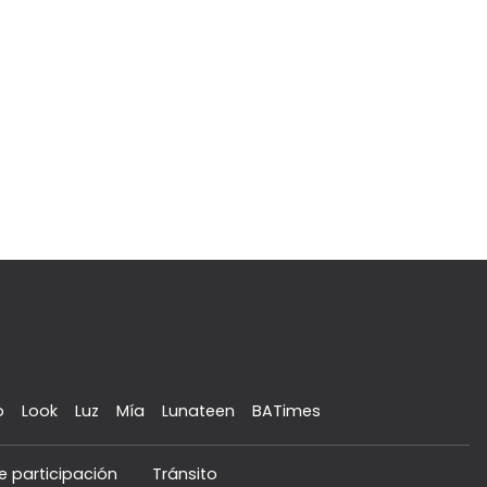
o
Look
Luz
Mía
Lunateen
BATimes
e participación
Tránsito