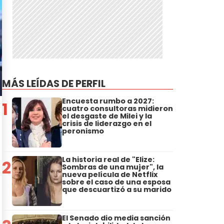
MÁS LEÍDAS DE PERFIL
Encuesta rumbo a 2027:
1
cuatro consultoras midieron
el desgaste de Milei y la
crisis de liderazgo en el
peronismo
La historia real de "Elize:
2
Sombras de una mujer", la
nueva película de Netflix
sobre el caso de una esposa
que descuartizó a su marido
El Senado dio media sanción