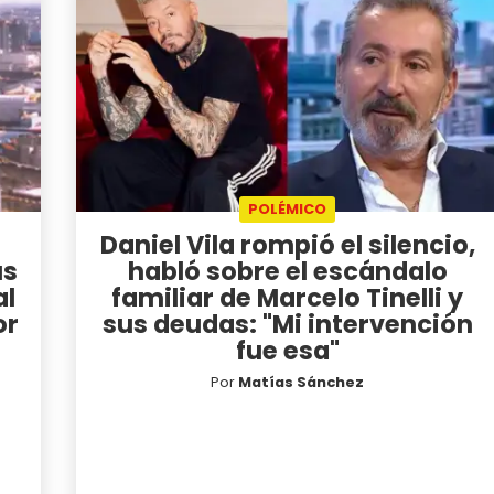
POLÉMICO
Daniel Vila rompió el silencio,
us
habló sobre el escándalo
al
familiar de Marcelo Tinelli y
or
sus deudas: "Mi intervención
fue esa"
Por
Matías Sánchez