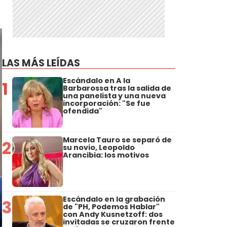
LAS MÁS LEÍDAS
Escándalo en A la
1
Barbarossa tras la salida de
una panelista y una nueva
incorporación: "Se fue
ofendida"
Marcela Tauro se separó de
2
su novio, Leopoldo
Arancibia: los motivos
Escándalo en la grabación
3
de "PH, Podemos Hablar"
con Andy Kusnetzoff: dos
invitadas se cruzaron frente