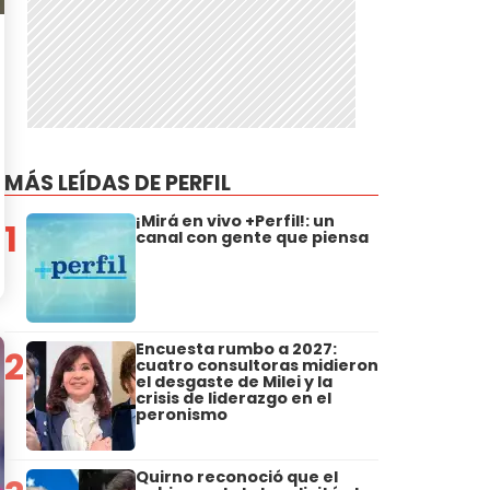
MÁS LEÍDAS DE PERFIL
¡Mirá en vivo +Perfil!: un
1
canal con gente que piensa
Encuesta rumbo a 2027:
2
cuatro consultoras midieron
el desgaste de Milei y la
crisis de liderazgo en el
peronismo
Quirno reconoció que el