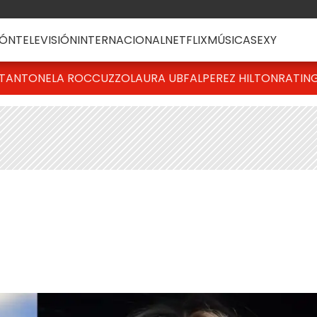
ÓN
TELEVISIÓN
INTERNACIONAL
NETFLIX
MÚSICA
SEXY
T
ANTONELA ROCCUZZO
LAURA UBFAL
PEREZ HILTON
RATIN