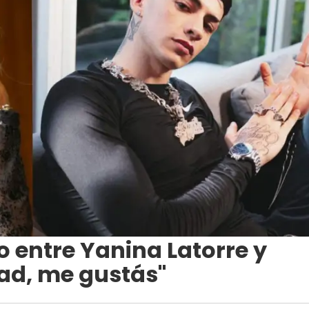
o entre Yanina Latorre y
ad, me gustás"