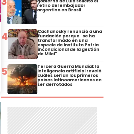
3
gobierno de Lula solicitó el
retiro del embajador
argentino en Brasil
Cachanosky renunció a una
4
fundación porque "se ha
transformado en una
especie de Instituto Patria
incondicional de la gestión
de Milei"
Tercera Guerra Mundial: la
5
inteligencia artificial reveló
cuáles serían los primeros
países latinoamericanos en
ser derrotados