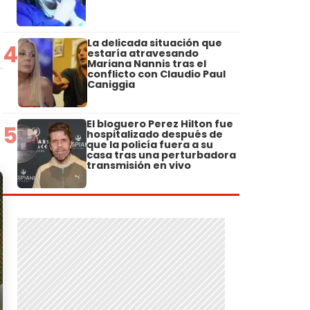
La delicada situación que
4
estaría atravesando
Mariana Nannis tras el
conflicto con Claudio Paul
Caniggia
El bloguero Perez Hilton fue
5
hospitalizado después de
que la policía fuera a su
casa tras una perturbadora
transmisión en vivo