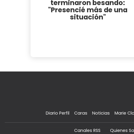
terminaron besando:
"Presencié más de una
situación"
Diario Perfil
Caras
Noticias
Marie Cla
Canales RSS
Quienes S