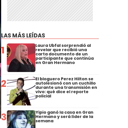
LAS MÁS LEÍDAS
Laura Ubfal sorprendió al
1
revelar que recibió una
carta documento de un
participante que continúa
en Gran Hermano
El bloguero Perez Hilton se
2
autolesionó con un cuchillo
durante una transmisión en
vivo: qué dice el reporte
policial
Yipio ganó la casa en Gran
3
Hermano y será líder de la
semana