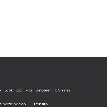
o
Look
Luz
Mía
Lunateen
BATimes
e participación
Tránsito