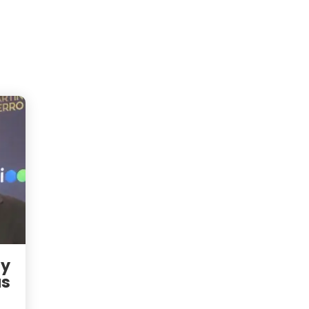
ay
as