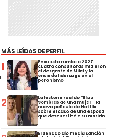
MÁS LEÍDAS DE PERFIL
Encuesta rumbo a 2027:
1
cuatro consultoras midieron
el desgaste de Milei y la
crisis de liderazgo en el
n
peronismo
La historia real de "Elize:
2
Sombras de una mujer", la
nueva película de Netflix
sobre el caso de una esposa
que descuartizó a su marido
El Senado dio media sanción