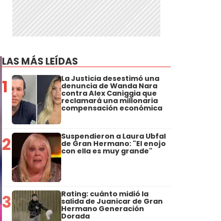
LAS MÁS LEÍDAS
La Justicia desestimó una
1
denuncia de Wanda Nara
contra Alex Caniggia que
reclamará una millonaria
compensación económica
Suspendieron a Laura Ubfal
2
de Gran Hermano: "El enojo
con ella es muy grande"
Rating: cuánto midió la
3
salida de Juanicar de Gran
Hermano Generación
Dorada