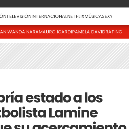
ÓN
TELEVISIÓN
INTERNACIONAL
NETFLIX
MÚSICA
SEXY
IANI
WANDA NARA
MAURO ICARDI
PAMELA DAVID
RATING
bría estado a los
tbolista Lamine
ue su acercamiento