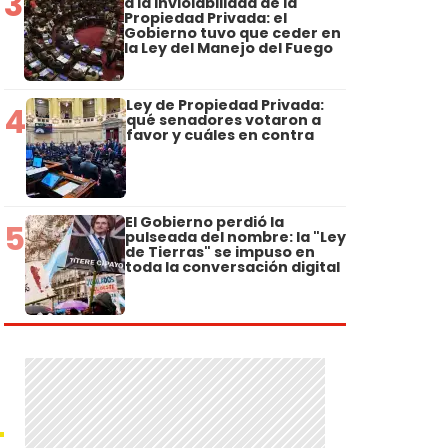
3
a la Inviolabilidad de la
Propiedad Privada: el
Gobierno tuvo que ceder en
la Ley del Manejo del Fuego
Ley de Propiedad Privada:
4
qué senadores votaron a
favor y cuáles en contra
El Gobierno perdió la
5
pulseada del nombre: la "Ley
de Tierras" se impuso en
toda la conversación digital