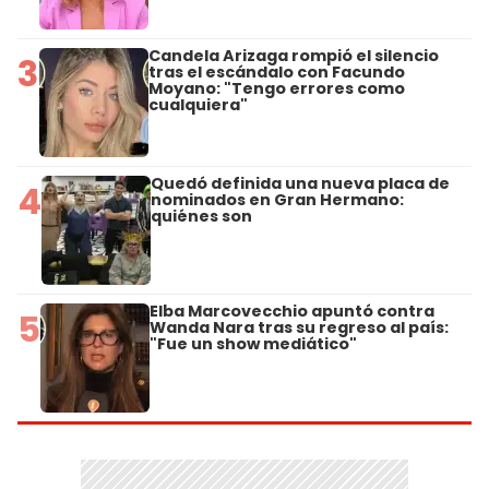
Candela Arizaga rompió el silencio
3
tras el escándalo con Facundo
Moyano: "Tengo errores como
cualquiera"
Quedó definida una nueva placa de
4
nominados en Gran Hermano:
quiénes son
Elba Marcovecchio apuntó contra
5
Wanda Nara tras su regreso al país:
"Fue un show mediático"