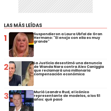
LAS MÁS LEÍDAS
Suspendieron a Laura Ubfal de Gran
1
Hermano: "El enojo con ella es muy
grande"
La Justicia desestimó una denuncia
2
de Wanda Nara contra Alex Caniggia
que reclamará una millonaria
compensación económica
Murió Leandro Rud, el icónico
3
representante de modelos, a los 51
años: qué pasó