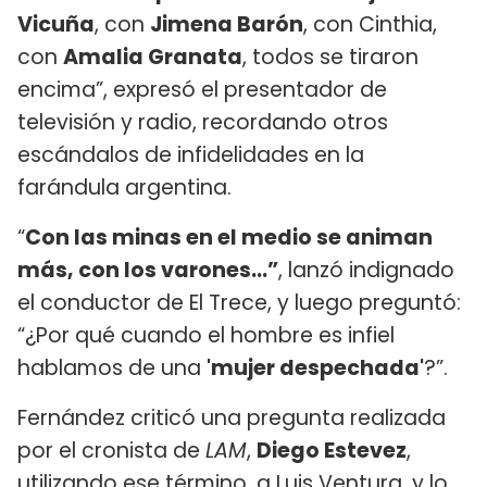
Vicuña
, con
Jimena Barón
, con Cinthia,
con
Amalia Granata
, todos se tiraron
encima”, expresó el presentador de
televisión y radio, recordando otros
escándalos de infidelidades en la
farándula argentina.
“
Con las minas en el medio se animan
más, con los varones...”
, lanzó indignado
el conductor de El Trece, y luego preguntó:
“¿Por qué cuando el hombre es infiel
hablamos de una
'mujer despechada'
?”.
Fernández criticó una pregunta realizada
por el cronista de
LAM
,
Diego Estevez
,
utilizando ese término, a Luis Ventura, y lo