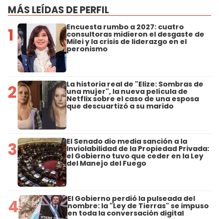
MÁS LEÍDAS DE PERFIL
Encuesta rumbo a 2027: cuatro
1
consultoras midieron el desgaste de
Milei y la crisis de liderazgo en el
peronismo
La historia real de "Elize: Sombras de
2
una mujer", la nueva película de
Netflix sobre el caso de una esposa
que descuartizó a su marido
El Senado dio media sanción a la
3
Inviolabilidad de la Propiedad Privada:
el Gobierno tuvo que ceder en la Ley
del Manejo del Fuego
El Gobierno perdió la pulseada del
4
nombre: la "Ley de Tierras" se impuso
en toda la conversación digital