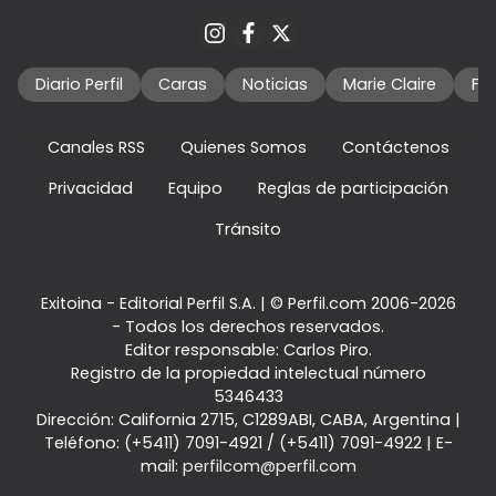
Diario Perfil
Caras
Noticias
Marie Claire
Fo
Canales RSS
Quienes Somos
Contáctenos
Privacidad
Equipo
Reglas de participación
Tránsito
Exitoina - Editorial Perfil S.A.
| © Perfil.com 2006-2026
- Todos los derechos reservados.
Editor responsable: Carlos Piro.
Registro de la propiedad intelectual número
5346433
Dirección:
California 2715
,
C1289ABI
,
CABA, Argentina
|
Teléfono:
(+5411) 7091-4921
/
(+5411) 7091-4922
| E-
mail:
perfilcom@perfil.com