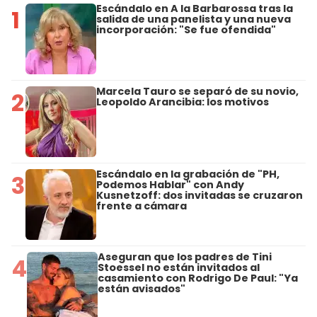
Escándalo en A la Barbarossa tras la
1
salida de una panelista y una nueva
incorporación: "Se fue ofendida"
Marcela Tauro se separó de su novio,
2
Leopoldo Arancibia: los motivos
Escándalo en la grabación de "PH,
3
Podemos Hablar" con Andy
Kusnetzoff: dos invitadas se cruzaron
frente a cámara
Aseguran que los padres de Tini
4
Stoessel no están invitados al
casamiento con Rodrigo De Paul: "Ya
están avisados"