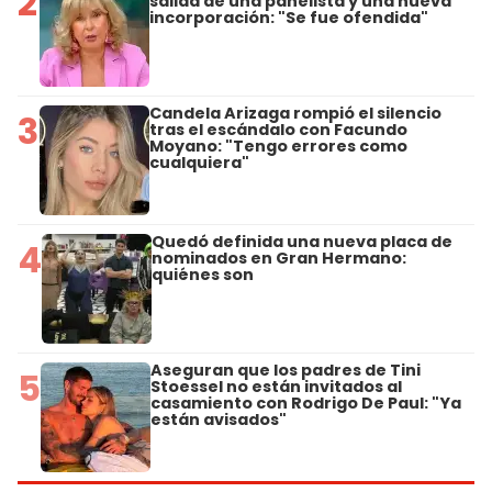
2
salida de una panelista y una nueva
incorporación: "Se fue ofendida"
Candela Arizaga rompió el silencio
3
tras el escándalo con Facundo
Moyano: "Tengo errores como
cualquiera"
Quedó definida una nueva placa de
4
nominados en Gran Hermano:
quiénes son
Aseguran que los padres de Tini
5
Stoessel no están invitados al
casamiento con Rodrigo De Paul: "Ya
están avisados"