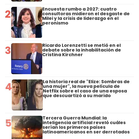
Encuesta rumbo a 2027: cuatro
2
consultoras midieron el desgaste de
Milei y la crisis de liderazgo en el
peronismo
Ricardo Lorenzetti se metió en el
3
debate sobre la inhabilitación de
Cristina Kirchner
La historia real de "Elize: Sombras de
4
una mujer", la nueva película de
Netflix sobre el caso de una esposa
que descuartizó a su marido
Tercera Guerra Mundial: la
5
inteligencia artificial reveló cuáles
serían los primeros países
latinoamericanos en ser derrotados