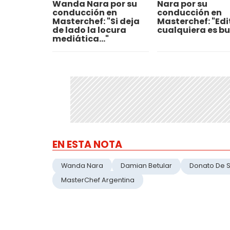
Wanda Nara por su
Nara por su
conducción en
conducción en
Masterchef: "Si deja
Masterchef: "Edi
de lado la locura
cualquiera es b
mediática..."
EN ESTA NOTA
Wanda Nara
Damian Betular
Donato De S
MasterChef Argentina