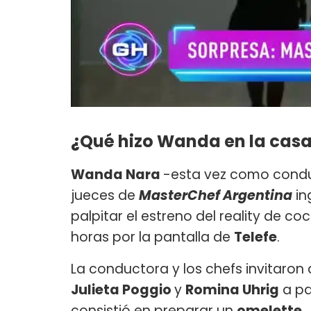
¿Qué hizo Wanda en la cas
Wanda Nara
-esta vez como condu
jueces de
MasterChef Argentina
in
palpitar el estreno del reality de co
horas por la pantalla de
Telefe
.
La conductora y los chefs invitaron
Julieta Poggio
y
Romina Uhrig
a pa
consistió en preparar un
omelette.