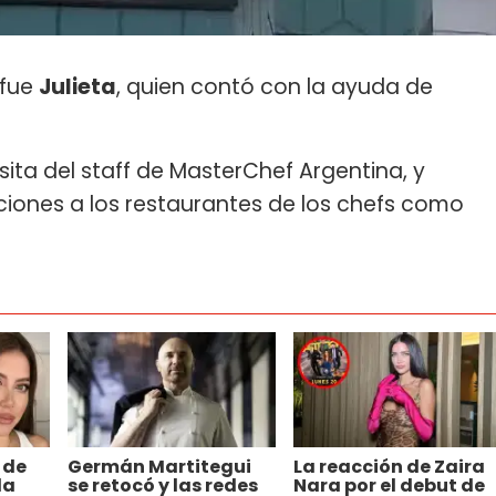
 fue
Julieta
, quien contó con la ayuda de
isita del staff de MasterChef Argentina, y
ciones a los restaurantes de los chefs como
 de
Germán Martitegui
La reacción de Zaira
da
se retocó y las redes
Nara por el debut de