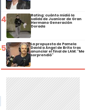
Rating: cuánto midió la
4
salida de Juanicar de Gran
Hermano Generación
Dorada
La propuesta de Pamela
5
David a Ángel de Brito tras
anunciar el final de LAM: "Me
sorprendió"