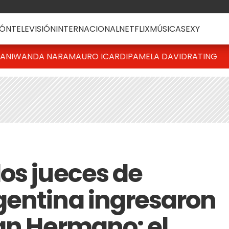
ÓN
TELEVISIÓN
INTERNACIONAL
NETFLIX
MÚSICA
SEXY
IANI
WANDA NARA
MAURO ICARDI
PAMELA DAVID
RATING
os jueces de
gentina ingresaron
ran Hermano: el