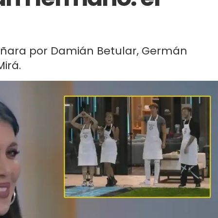
ñara por Damián Betular, Germán
irá.