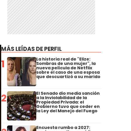
MÁS LEÍDAS DE PERFIL
La historia real de "Elize:
1
Sombras de una mujer", la
nueva película de Netflix
sobre el caso de una esposa
que descuartizó a su marido
El Senado dio media sanción
2
a la Inviolabilidad de la
Propiedad Privada: el
Gobierno tuvo que ceder en
la Ley del Manejo del Fuego
Encuesta rumbo a 2027: