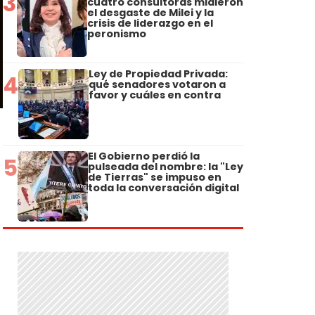
3
cuatro consultoras midieron
el desgaste de Milei y la
crisis de liderazgo en el
peronismo
Ley de Propiedad Privada:
4
qué senadores votaron a
favor y cuáles en contra
El Gobierno perdió la
5
pulseada del nombre: la "Ley
de Tierras" se impuso en
toda la conversación digital