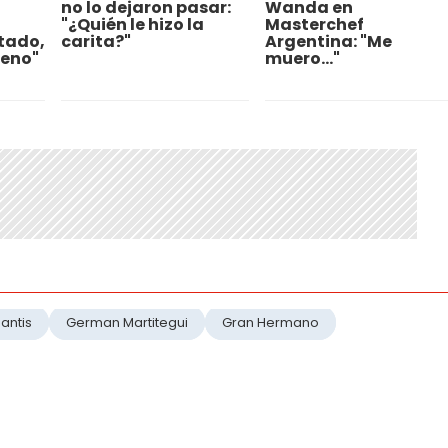
no lo dejaron pasar:
Wanda en
"¿Quién le hizo la
Masterchef
tado,
carita?"
Argentina: "Me
ueno"
muero..."
antis
German Martitegui
Gran Hermano