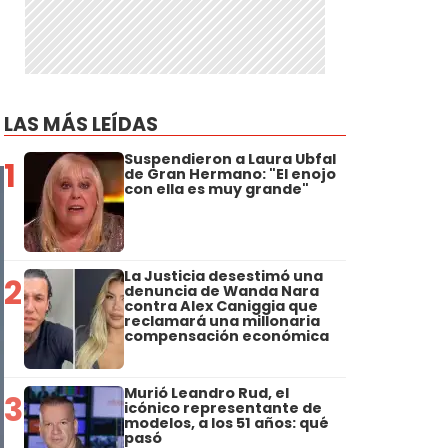
LAS MÁS LEÍDAS
Suspendieron a Laura Ubfal
1
de Gran Hermano: "El enojo
con ella es muy grande"
La Justicia desestimó una
2
denuncia de Wanda Nara
contra Alex Caniggia que
reclamará una millonaria
compensación económica
Murió Leandro Rud, el
3
icónico representante de
modelos, a los 51 años: qué
pasó