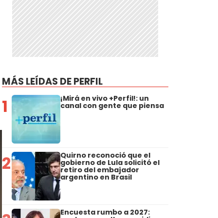
MÁS LEÍDAS DE PERFIL
¡Mirá en vivo +Perfil!: un
1
canal con gente que piensa
Quirno reconoció que el
2
gobierno de Lula solicitó el
retiro del embajador
argentino en Brasil
Encuesta rumbo a 2027: