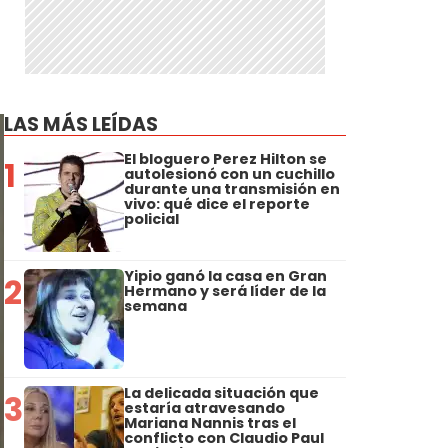
LAS MÁS LEÍDAS
El bloguero Perez Hilton se
1
autolesionó con un cuchillo
durante una transmisión en
vivo: qué dice el reporte
policial
Yipio ganó la casa en Gran
2
Hermano y será líder de la
semana
La delicada situación que
3
estaría atravesando
Mariana Nannis tras el
conflicto con Claudio Paul