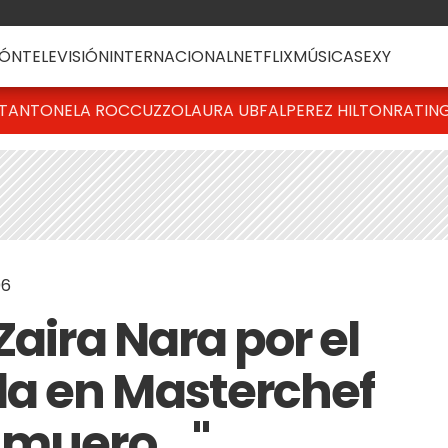
ÓN
TELEVISIÓN
INTERNACIONAL
NETFLIX
MÚSICA
SEXY
T
ANTONELA ROCCUZZO
LAURA UBFAL
PEREZ HILTON
RATIN
06
Zaira Nara por el
a en Masterchef
 muero..."