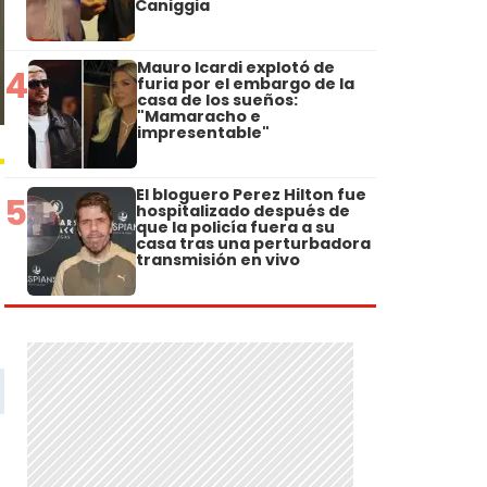
Caniggia
Mauro Icardi explotó de
4
furia por el embargo de la
casa de los sueños:
"Mamaracho e
impresentable"
El bloguero Perez Hilton fue
5
hospitalizado después de
que la policía fuera a su
casa tras una perturbadora
transmisión en vivo