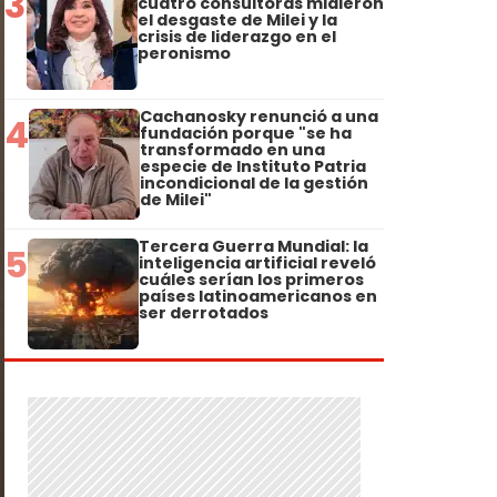
3
cuatro consultoras midieron
el desgaste de Milei y la
crisis de liderazgo en el
peronismo
Cachanosky renunció a una
4
fundación porque "se ha
transformado en una
especie de Instituto Patria
incondicional de la gestión
de Milei"
Tercera Guerra Mundial: la
5
inteligencia artificial reveló
cuáles serían los primeros
países latinoamericanos en
ser derrotados