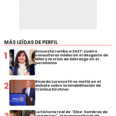
MÁS LEÍDAS DE PERFIL
Encuesta rumbo a 2027: cuatro
1
consultoras midieron el desgaste de
Milei y la crisis de liderazgo en el
peronismo
Ricardo Lorenzetti se metió en el
2
debate sobre la inhabilitación de
Cristina Kirchner
La historia real de "Elize: Sombras de
una mujer", la nueva película de