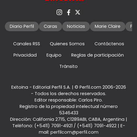
Diario Perfil
Caras
Noticias
Marie Claire
Fo
Canales RSS
Quienes Somos
Contáctenos
Privacidad
Equipo
Reglas de participación
Tránsito
Exitoina - Editorial Perfil S.A.
| © Perfil.com 2006-2026
- Todos los derechos reservados.
Editor responsable: Carlos Piro.
Registro de la propiedad intelectual número
5346433
Dirección:
California 2715
,
C1289ABI
,
CABA, Argentina
|
Teléfono:
(+5411) 7091-4921
/
(+5411) 7091-4922
| E-
mail:
perfilcom@perfil.com