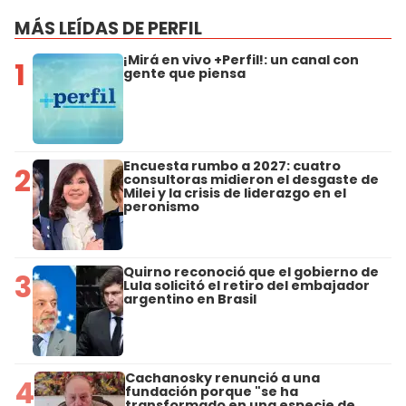
MÁS LEÍDAS DE PERFIL
¡Mirá en vivo +Perfil!: un canal con
1
gente que piensa
Encuesta rumbo a 2027: cuatro
2
consultoras midieron el desgaste de
Milei y la crisis de liderazgo en el
peronismo
Quirno reconoció que el gobierno de
3
Lula solicitó el retiro del embajador
argentino en Brasil
Cachanosky renunció a una
4
fundación porque "se ha
transformado en una especie de