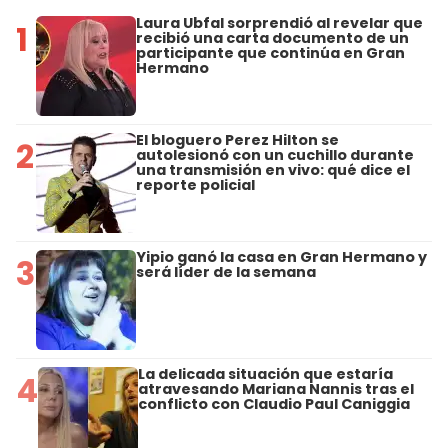
Laura Ubfal sorprendió al revelar que
1
recibió una carta documento de un
participante que continúa en Gran
Hermano
El bloguero Perez Hilton se
2
autolesionó con un cuchillo durante
una transmisión en vivo: qué dice el
reporte policial
Yipio ganó la casa en Gran Hermano y
3
será líder de la semana
La delicada situación que estaría
4
atravesando Mariana Nannis tras el
conflicto con Claudio Paul Caniggia