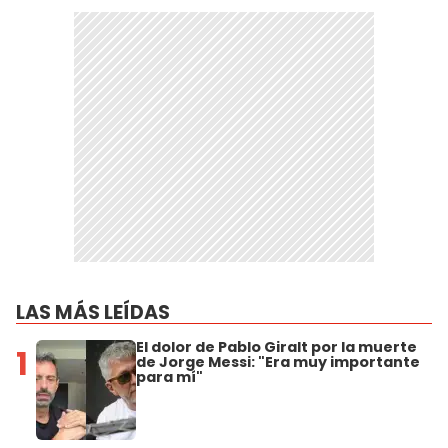
LAS MÁS LEÍDAS
El dolor de Pablo Giralt por la muerte
1
de Jorge Messi: "Era muy importante
para mí"