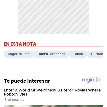
EN ESTA NOTA
Angel De Brito
Laurita Fernandez
Telefe
El Trece