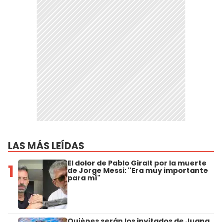
LAS MÁS LEÍDAS
El dolor de Pablo Giralt por la muerte
1
de Jorge Messi: "Era muy importante
para mí"
Quiénes serán los invitados de Juana