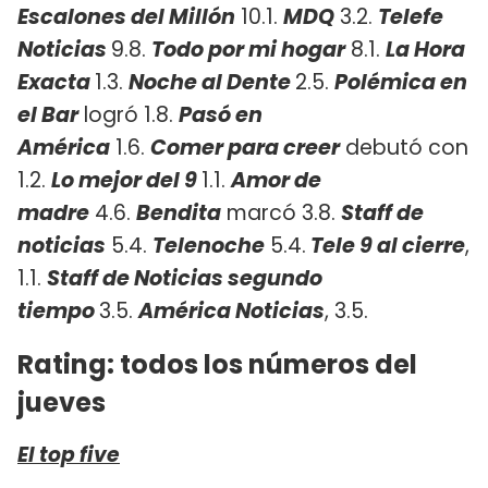
Escalones del Millón
10.1.
MDQ
3.2.
Telefe
Noticias
9.8.
Todo por mi hogar
8.1.
La Hora
Exacta
1.3.
Noche al Dente
2.5.
Polémica en
el Bar
logró 1.8.
Pasó en
América
1.6.
Comer para creer
debutó con
1.2.
Lo mejor del 9
1.1.
Amor de
madre
4.6.
Bendita
marcó 3.8.
Staff de
noticias
5.4.
Telenoche
5.4.
Tele 9 al cierre
,
1.1.
Staff de Noticias segundo
tiempo
3.5.
América Noticias
, 3.5.
Rating: todos los números del
jueves
El top five