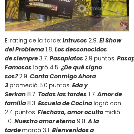
El rating de la tarde:
Intrusos
2.9.
El Show
del Problema
1.8.
Los desconocidos
de
siempre
3.7.
Pasaplatos
2.9 puntos.
Pasap
Famosos
logró 4.5.
¿De qué signo
sos?
2.9.
Canta Conmigo Ahora
3
promedió 5.0 puntos.
Eda y
Serkan
8.7.
Todas las tardes
1.7.
Amor de
familia
8.3.
Escuela de Cocina
logró con
2.4 puntos.
Flechazo, amor oculto
midió
1.0.
Nuestro amor eterno
9.0.
A la
tarde
marcó 3.1.
Bienvenidos a