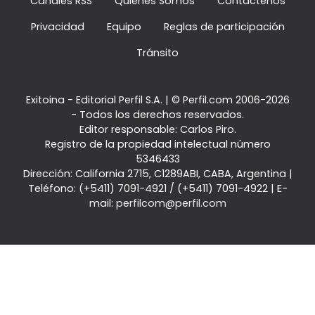
Canales RSS
Quienes Somos
Contáctenos
Privacidad
Equipo
Reglas de participación
Tránsito
Exitoina - Editorial Perfil S.A.
| © Perfil.com 2006-2026
- Todos los derechos reservados.
Editor responsable: Carlos Piro.
Registro de la propiedad intelectual número
5346433
Dirección:
California 2715
,
C1289ABI
,
CABA, Argentina
|
Teléfono:
(+5411) 7091-4921
/
(+5411) 7091-4922
| E-
mail:
perfilcom@perfil.com