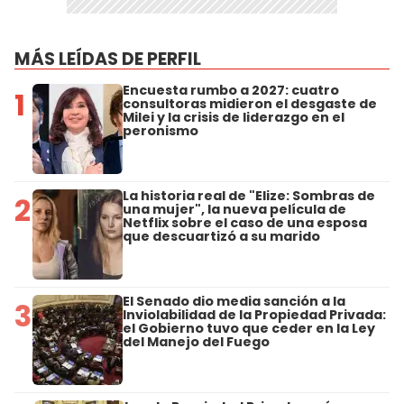
MÁS LEÍDAS DE PERFIL
Encuesta rumbo a 2027: cuatro
1
consultoras midieron el desgaste de
Milei y la crisis de liderazgo en el
peronismo
La historia real de "Elize: Sombras de
2
una mujer", la nueva película de
Netflix sobre el caso de una esposa
que descuartizó a su marido
El Senado dio media sanción a la
3
Inviolabilidad de la Propiedad Privada:
el Gobierno tuvo que ceder en la Ley
del Manejo del Fuego