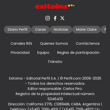
Diario Perfil
Caras
Noticias
Marie Claire
Fo
Canales RSS
Quienes Somos
Contáctenos
Privacidad
Equipo
Reglas de participación
Tránsito
Exitoina - Editorial Perfil S.A.
| © Perfil.com 2006-2026
- Todos los derechos reservados.
Editor responsable: Carlos Piro.
Registro de la propiedad intelectual número
5346433
Dirección:
California 2715
,
C1289ABI
,
CABA, Argentina
|
Teléfono:
(+5411) 7091-4921
/
(+5411) 7091-4922
| E-