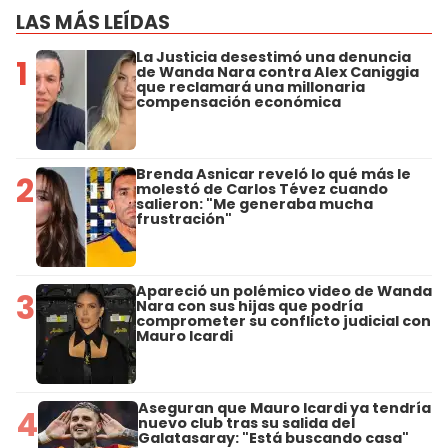
LAS MÁS LEÍDAS
La Justicia desestimó una denuncia
1
de Wanda Nara contra Alex Caniggia
que reclamará una millonaria
compensación económica
Brenda Asnicar reveló lo qué más le
2
molestó de Carlos Tévez cuando
salieron: "Me generaba mucha
frustración"
Apareció un polémico video de Wanda
3
Nara con sus hijas que podría
comprometer su conflicto judicial con
Mauro Icardi
Aseguran que Mauro Icardi ya tendría
4
nuevo club tras su salida del
Galatasaray: "Está buscando casa"