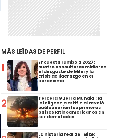
MÁS LEÍDAS DE PERFIL
Encuesta rumbo a 2027:
1
cuatro consultoras midieron
el desgaste de Milei y la
crisis de liderazgo en el
peronismo
Tercera Guerra Mundial: la
2
inteligencia artificial reveló
cuáles serían los primeros
países latinoamericanos en
ser derrotados
La historia real de "Elize: