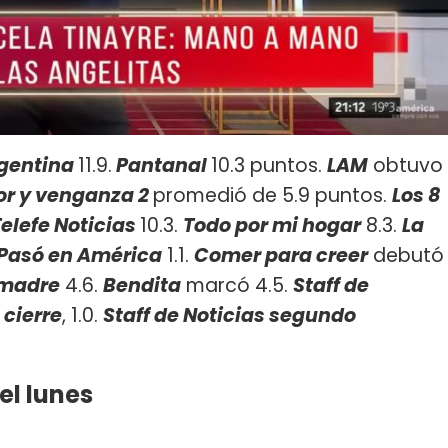
rgentina
11.9.
Pantanal
10.3 puntos.
LAM
obtuvo
or y venganza 2
promedió de 5.9 puntos.
Los 8
elefe Noticias
10.3.
Todo por mi hogar
8.3.
La
Pasó en América
1.1.
Comer para creer
debutó
 madre
4.6.
Bendita
marcó 4.5.
Staff de
 cierre
, 1.0.
Staff de Noticias segundo
el lunes