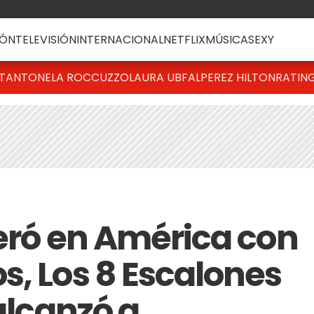
ÓN
TELEVISIÓN
INTERNACIONAL
NETFLIX
MÚSICA
SEXY
T
ANTONELA ROCCUZZO
LAURA UBFAL
PEREZ HILTON
RATIN
deró en América con
s, Los 8 Escalones
 alcanzó a