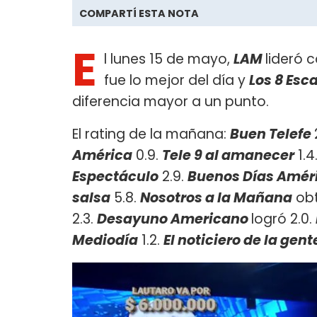
COMPARTÍ ESTA NOTA
E
l lunes 15 de mayo,
LAM
lideró 
fue lo mejor del día y
Los 8 Esc
diferencia mayor a un punto.
El rating de la mañana:
Buen Telefe
América
0.9.
Tele 9 al amanecer
1.4
Espectáculo
2.9.
Buenos Días Améri
salsa
5.8.
Nosotros a la Mañana
obt
2.3.
Desayuno Americano
logró 2.0.
Mediodía
1.2.
El noticiero de la gent