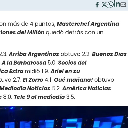
con más de 4 puntos,
Masterchef Argentina
alones del Millón
quedó detrás con un
2.3.
Arriba Argentinos
obtuvo 2.2.
Buenos Días
.
A la Barbarossa
5.0.
Socios del
ca Extra
midió 1.9.
Ariel en su
uvo 2.7.
El Zorro
4.1.
Qué mañana!
obtuvo
Mediodía Noticias
5.2.
América Noticias
e
8.0.
Tele 9 al mediodía
3.5.