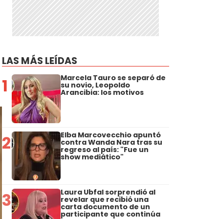
LAS MÁS LEÍDAS
Marcela Tauro se separó de
1
su novio, Leopoldo
Arancibia: los motivos
Elba Marcovecchio apuntó
2
contra Wanda Nara tras su
regreso al país: "Fue un
show mediático"
Laura Ubfal sorprendió al
3
revelar que recibió una
carta documento de un
participante que continúa