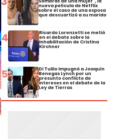
3
Sombras de una mujer", la
nueva película de Netflix
sobre el caso de una esposa
que descuartizó a su marido
Ricardo Lorenzetti se metió
4
en el debate sobre la
inhabilitación de Cristina
Kirchner
Di Tullio impugnó a Joaquín
5
Benegas Lynch por un
presunto conflicto de
intereses en el debate de la
Ley de Tierras