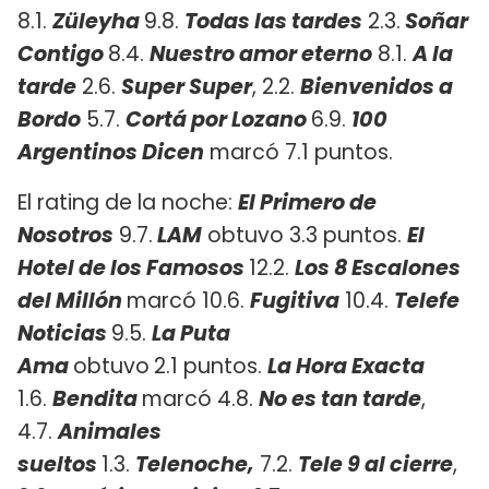
8.1.
Züleyha
9.8.
Todas las tardes
2.3.
Soñar
Contigo
8.4.
Nuestro amor eterno
8.1.
A la
tarde
2.6.
Super Super
, 2.2.
Bienvenidos a
Bordo
5.7.
Cortá por Lozano
6.9.
100
Argentinos Dicen
marcó 7.1 puntos.
El rating de la noche:
El Primero de
Nosotros
9.7.
LAM
obtuvo 3.3 puntos.
El
Hotel de los Famosos
12.2.
Los 8 Escalones
del Millón
marcó 10.6.
Fugitiva
10.4.
Telefe
Noticias
9.5.
La Puta
Ama
obtuvo
2.1 puntos. ​
La Hora Exacta
1.6.
Bendita
marcó 4.8.
No es tan tarde
,
4.7.
Animales
sueltos
1.3.
Telenoche,
7.2.
Tele 9 al cierre
,