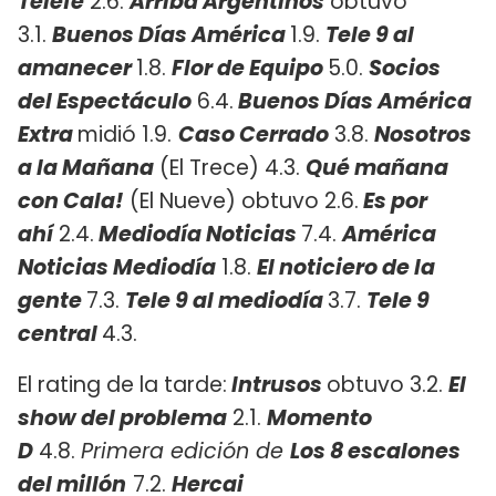
Telefe
2.6.
Arriba Argentinos
obtuvo
3.1.
Buenos Días América
1.9.
Tele 9 al
amanecer
1.8.
Flor de Equipo
5.0.
Socios
del Espectáculo
6.4.
Buenos Días América
Extra
midió 1.9.
Caso Cerrado
3.8.
Nosotros
a la Mañana
(El Trece) 4.3.
Qué mañana
con Cala!
(El Nueve) obtuvo 2.6.
Es por
ahí
2.4.
Mediodía Noticias
7.4.
América
Noticias Mediodía
1.8.
El noticiero de la
gente
7.3.
Tele 9 al mediodía
3.7.
Tele 9
central
4.3.
El rating de la tarde:
Intrusos
obtuvo 3.2.
El
show del problema
2.1.
Momento
D
4.8.
Primera edición de
Los 8 escalones
del millón
7.2.
Hercai