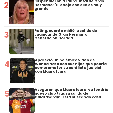
Suspendieron a Laura Ubfal de Gran
2
Hermano: "El enojo con ella es muy
grande"
Rating: cuánto midió la salida de
3
Juanicar de Gran Hermano
Generación Dorada
Apareció un polémico video de
4
Wanda Nara con sus hijas que podría
comprometer su conflicto judicial
con Mauro Icardi
Aseguran que Mauro Icardi ya tendría
5
nuevo club tras su salida del
Galatasaray: "Está buscando casa"