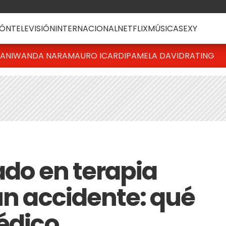
ÓN
TELEVISIÓN
INTERNACIONAL
NETFLIX
MÚSICA
SEXY
IANI
WANDA NARA
MAURO ICARDI
PAMELA DAVID
RATING
ado en terapia
un accidente: qué
médico