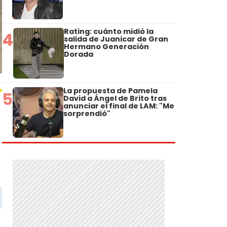
Rating: cuánto midió la
4
salida de Juanicar de Gran
Hermano Generación
Dorada
La propuesta de Pamela
5
David a Ángel de Brito tras
anunciar el final de LAM: "Me
sorprendió"