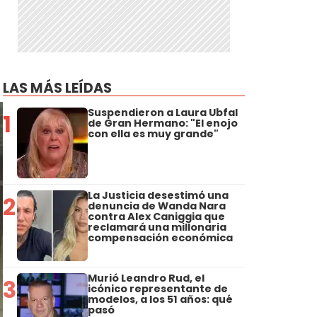
LAS MÁS LEÍDAS
Suspendieron a Laura Ubfal
1
de Gran Hermano: "El enojo
con ella es muy grande"
La Justicia desestimó una
2
denuncia de Wanda Nara
contra Alex Caniggia que
reclamará una millonaria
compensación económica
Murió Leandro Rud, el
3
icónico representante de
modelos, a los 51 años: qué
pasó