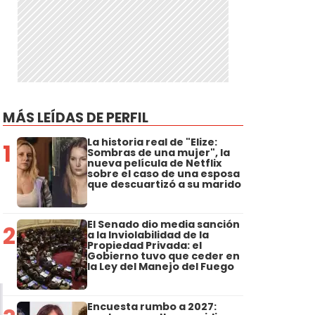
MÁS LEÍDAS DE PERFIL
La historia real de "Elize:
1
Sombras de una mujer", la
nueva película de Netflix
sobre el caso de una esposa
que descuartizó a su marido
El Senado dio media sanción
2
a la Inviolabilidad de la
Propiedad Privada: el
Gobierno tuvo que ceder en
la Ley del Manejo del Fuego
Encuesta rumbo a 2027: