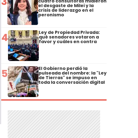
3
cuatro consultoras midieron
el desgaste de Milei y la
crisis de liderazgo en el
peronismo
Ley de Propiedad Privada:
4
qué senadores votaron a
favor y cuáles en contra
El Gobierno perdió la
5
pulseada del nombre: la "Ley
de Tierras" se impuso en
toda la conversación digital