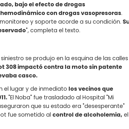
do, bajo el efecto de drogas
o hemodinámico con drogas vasopresoras
.
monitoreo y soporte acorde a su condición.
S
reservado
", completa el texto.
siniestro se produjo en la esquina de las calles
t 308 impactó contra la moto sin patente
levaba casco.
n el lugar y de inmediato
los vecinos que
11.
"El Noba" fue trasladado al Hospital "Mi
 aseguraron que su estado era "desesperante"
eot fue sometido al
control de alcoholemia,
el