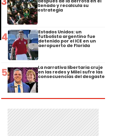
3
después de la derrota en el
Senado y recalcula su
estrategia
Estados Unidos: un
4
futbolista argentino fue
detenido por el ICE en un
aeropuerto de Florida
La narrativa libertaria cruje
5
en las redes y Milei sufre las
consecuencias del desgaste