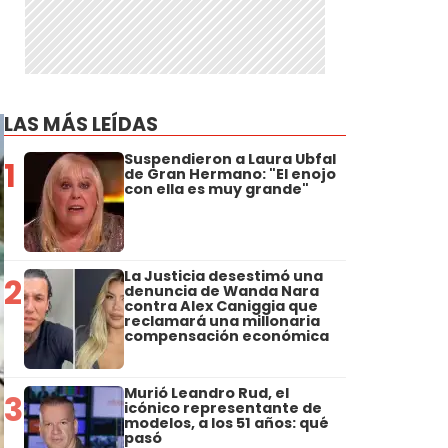
LAS MÁS LEÍDAS
Suspendieron a Laura Ubfal
1
de Gran Hermano: "El enojo
con ella es muy grande"
La Justicia desestimó una
2
denuncia de Wanda Nara
contra Alex Caniggia que
reclamará una millonaria
compensación económica
Murió Leandro Rud, el
3
icónico representante de
modelos, a los 51 años: qué
pasó