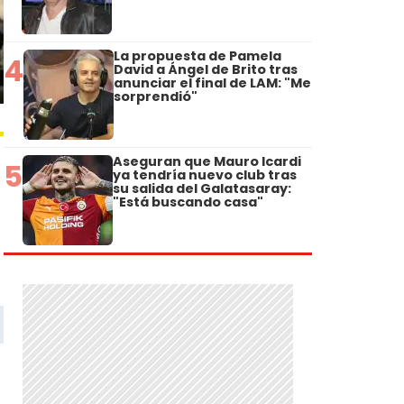
La propuesta de Pamela
4
David a Ángel de Brito tras
anunciar el final de LAM: "Me
sorprendió"
Aseguran que Mauro Icardi
5
ya tendría nuevo club tras
su salida del Galatasaray:
"Está buscando casa"