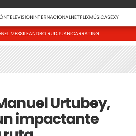
ÓN
TELEVISIÓN
INTERNACIONAL
NETFLIX
MÚSICA
SEXY
ONEL MESSI
LEANDRO RUD
JUANICAR
RATING
 Manuel Urtubey,
 un impactante
 ruta