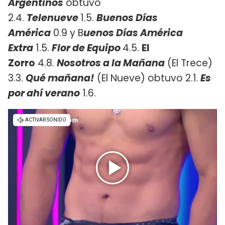
Argentinos
obtuvo
2.4.
Telenueve
1.5.
Buenos Días
América
0.9 y B
uenos Días América
Extra
1.5.
Flor de Equipo
4.5.
El
Zorro
4.8.
Nosotros a la Mañana
(El Trece)
3.3.
Qué mañana!
(El Nueve) obtuvo 2.1.
Es
por ahí verano
1.6.