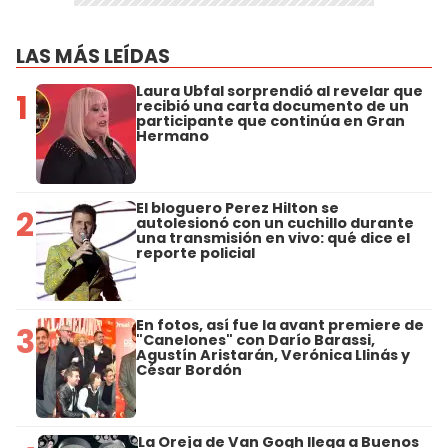
LAS MÁS LEÍDAS
Laura Ubfal sorprendió al revelar que
1
recibió una carta documento de un
participante que continúa en Gran
Hermano
El bloguero Perez Hilton se
2
autolesionó con un cuchillo durante
una transmisión en vivo: qué dice el
reporte policial
En fotos, así fue la avant premiere de
3
"Canelones" con Darío Barassi,
Agustín Aristarán, Verónica Llinás y
César Bordón
La Oreja de Van Gogh llega a Buenos