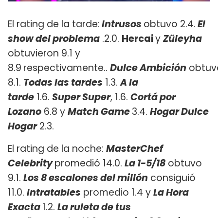
El rating de la tarde:
Intrusos
obtuvo 2.4.
El
show del problema
.2.0.
Hercai
y
Züleyha
obtuvieron 9.1 y
8.9
respectivamente..
D
ulce
Ambición
obtuv
8.1.
Todas las tardes
1.3.
A la
tarde
1.6.
Super Super
, 1.6.
Cortá por
Lozano
6.8 y
Match Game
3.4.
Hogar Dulce
Hogar
2.3.
El rating de la noche:
MasterChef
Celebrity
promedió 14.0.
La 1-5/18
obtuvo
9.1.
Los 8 escalones del millón
consiguió
11.0.
Intratables
promedio 1.4 y ​
La Hora
Exacta
1.2.
La ruleta de tus