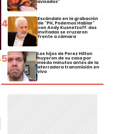
avisados"
Escándalo en la grabación
4
de "PH, Podemos Hablar"
con Andy Kusnetzoff: dos
invitadas se cruzaron
frente a cámara
Los hijos de Perez Hilton
5
huyeron de su casa por
miedo minutos antes de la
aterradora transmisión en
vivo