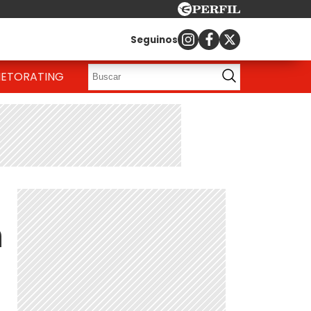
Seguinos
IETO
RATING
n