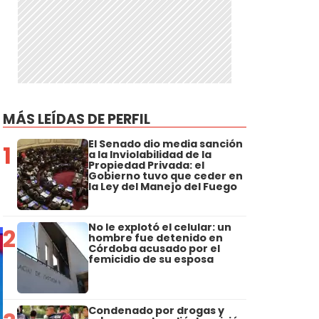
MÁS LEÍDAS DE PERFIL
El Senado dio media sanción
1
a la Inviolabilidad de la
Propiedad Privada: el
Gobierno tuvo que ceder en
la Ley del Manejo del Fuego
No le explotó el celular: un
2
hombre fue detenido en
Córdoba acusado por el
femicidio de su esposa
Condenado por drogas y