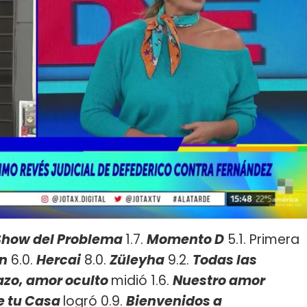
 Show del Problema
1.7.
Momento D
5.1. Primera
ón
6.0.
Hercai
8.0.
Züleyha
9.2.
Todas las
azo, amor oculto
midió 1.6.
Nuestro amor
e tu Casa
logró 0.9.
Bienvenidos a