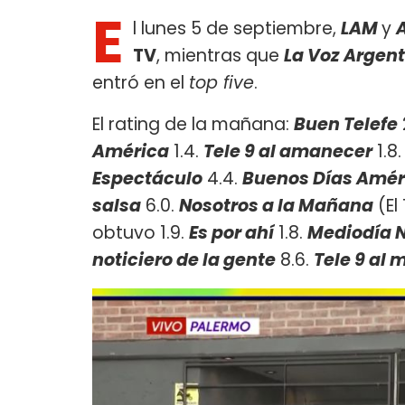
E
l lunes 5 de septiembre,
LAM
y
TV
, mientras que
La Voz Argen
entró en el
top five
.
El rating de la mañana:
Buen Telefe
América
1.4.
Tele 9 al amanecer
1.8
Espectáculo
4.4.
Buenos Días Amér
salsa
6.0.
Nosotros a la Mañana
(El
obtuvo 1.9.
Es por ahí
1.8.
Mediodía N
noticiero de la gente
8.6.
Tele 9 al 