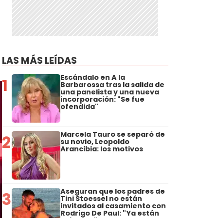
LAS MÁS LEÍDAS
Escándalo en A la
1
Barbarossa tras la salida de
una panelista y una nueva
incorporación: "Se fue
ofendida"
Marcela Tauro se separó de
2
su novio, Leopoldo
Arancibia: los motivos
Aseguran que los padres de
3
Tini Stoessel no están
invitados al casamiento con
Rodrigo De Paul: "Ya están