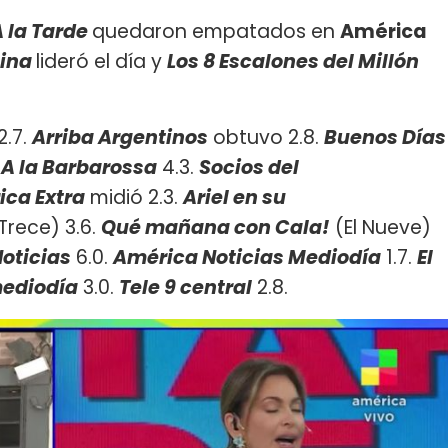
A la Tarde
quedaron empatados en
América
tina
lideró el día y
Los 8 Escalones del Millón
2.7.
Arriba Argentinos
obtuvo 2.8.
Buenos Días
.
A la Barbarossa
4.3.
Socios del
ica Extra
midió 2.3.
Ariel en su
 Trece) 3.6.
Qué mañana con Cala!
(El Nueve)
oticias
6.0.
América Noticias Mediodía
1.7.
El
mediodía
3.0.
Tele 9 central
2.8.