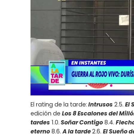
El rating de la tarde:
Intrusos
2.5.
El
edición de
Los 8 Escalones del Mill
tardes
1.0.
Soñar Contigo
8.4.
Flech
eterno
8.6.
A la tarde
2.6.
El Sueño d