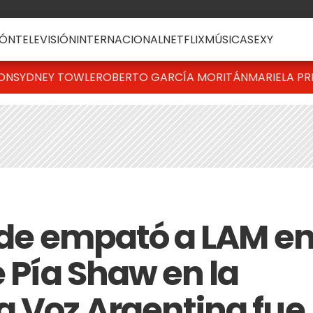
ÓN
TELEVISIÓN
INTERNACIONAL
NETFLIX
MÚSICA
SEXY
TON
SYDNEY TOWLE
ROBERTO GARCÍA MORITÁN
MARIELA PR
arde empató a LAM e
e Pía Shaw en la
a Voz Argentina fue