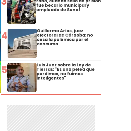
3
robo, cuando salió de prisión
fue becario municipal y
empleado de Senaf
Guillermo Arias, juez
4
electoral de Córdoba: no
cesa la polémica por el
concurso
Luis Juez sobre la Ley de
5
Tierras: "Es una pelea que
perdimos, no fuimos
inteligentes"