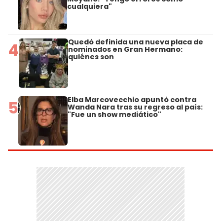
cualquiera"
Quedó definida una nueva placa de
4
nominados en Gran Hermano:
quiénes son
Elba Marcovecchio apuntó contra
5
Wanda Nara tras su regreso al país:
"Fue un show mediático"