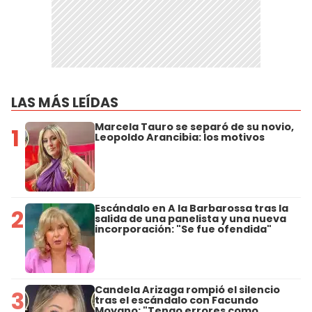
LAS MÁS LEÍDAS
Marcela Tauro se separó de su novio,
1
Leopoldo Arancibia: los motivos
Escándalo en A la Barbarossa tras la
2
salida de una panelista y una nueva
incorporación: "Se fue ofendida"
Candela Arizaga rompió el silencio
3
tras el escándalo con Facundo
Moyano: "Tengo errores como