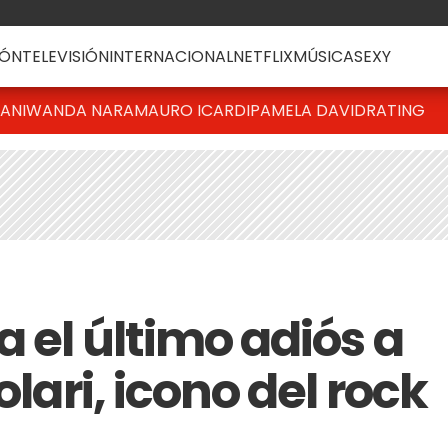
ÓN
TELEVISIÓN
INTERNACIONAL
NETFLIX
MÚSICA
SEXY
IANI
WANDA NARA
MAURO ICARDI
PAMELA DAVID
RATING
 el último adiós a
olari, icono del rock