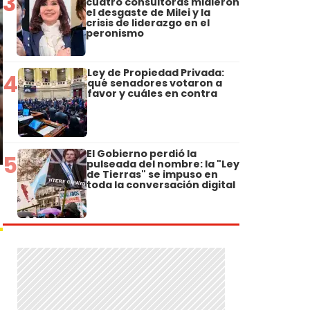
3
cuatro consultoras midieron
el desgaste de Milei y la
crisis de liderazgo en el
peronismo
Ley de Propiedad Privada:
4
qué senadores votaron a
favor y cuáles en contra
El Gobierno perdió la
5
pulseada del nombre: la "Ley
de Tierras" se impuso en
toda la conversación digital