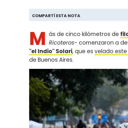
COMPARTÍ ESTA NOTA
M
ás de cinco kilómetros de
fi
Ricoteros
- comenzaron a des
"el Indio" Solari
, que es
velado este
de Buenos Aires.