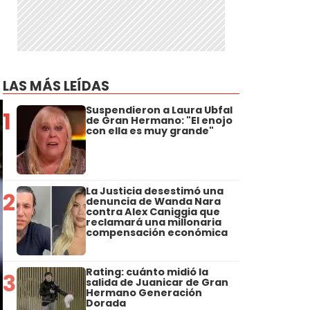
LAS MÁS LEÍDAS
Suspendieron a Laura Ubfal
1
de Gran Hermano: "El enojo
con ella es muy grande"
La Justicia desestimó una
2
denuncia de Wanda Nara
contra Alex Caniggia que
reclamará una millonaria
compensación económica
Rating: cuánto midió la
3
salida de Juanicar de Gran
Hermano Generación
Dorada