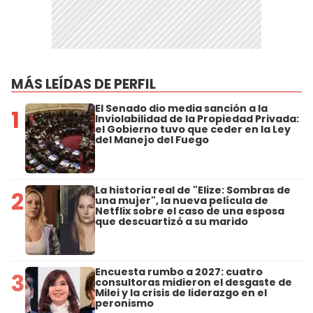
MÁS LEÍDAS DE PERFIL
El Senado dio media sanción a la
1
Inviolabilidad de la Propiedad Privada:
el Gobierno tuvo que ceder en la Ley
del Manejo del Fuego
La historia real de "Elize: Sombras de
2
una mujer", la nueva película de
Netflix sobre el caso de una esposa
que descuartizó a su marido
Encuesta rumbo a 2027: cuatro
3
consultoras midieron el desgaste de
Milei y la crisis de liderazgo en el
peronismo