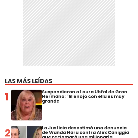
LAS MÁS LEÍDAS
Suspendieron a Laura Ubfal de Gran
1
Hermano: "El enojo con ella es muy
grande"
La Justicia desestimó una denuncia
2
de Wanda Nara contra Alex Caniggia
que reclamará una millonaria