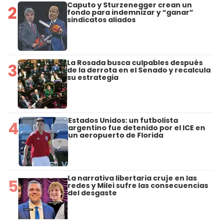
Caputo y Sturzenegger crean un
2
fondo para indemnizar y “ganar”
sindicatos aliados
La Rosada busca culpables después
3
de la derrota en el Senado y recalcula
su estrategia
Estados Unidos: un futbolista
4
argentino fue detenido por el ICE en
un aeropuerto de Florida
La narrativa libertaria cruje en las
5
redes y Milei sufre las consecuencias
del desgaste