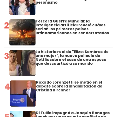
peronismo
Tercera Guerra Mundial: la
2
inteligencia artificial reveló cuáles
serían los primeros países
latinoamericanos en ser derrotados
La historia real de "Elize: Sombras de
3
una mujer", la nueva película de
Netflix sobre el caso de una esposa
que descuartizó a su marido
Ricardo Lorenzetti se metió en el
4
debate sobre la inhabilitación de
Cristina Kirchner
Di Tullio impugnó a Joaquín Benegas
Lynch por un presunto conflicto de