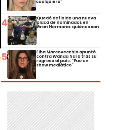
cualquiera"
Quedó definida una nueva
4
placa de nominados en
Gran Hermano: quiénes son
Elba Marcovecchio apuntó
5
contra Wanda Nara tras su
regreso al país: "Fue un
show mediático"