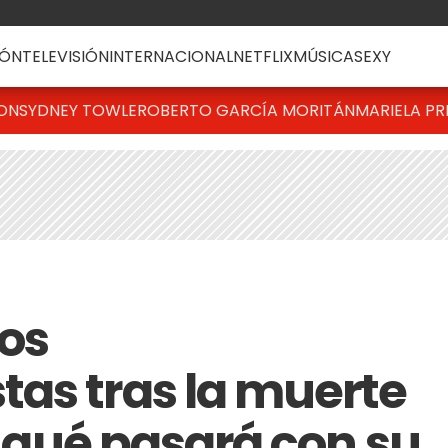
ÓN
TELEVISIÓN
INTERNACIONAL
NETFLIX
MÚSICA
SEXY
TON
SYDNEY TOWLE
ROBERTO GARCÍA MORITÁN
MARIELA PR
Los
as tras la muerte
i: qué pasará con su