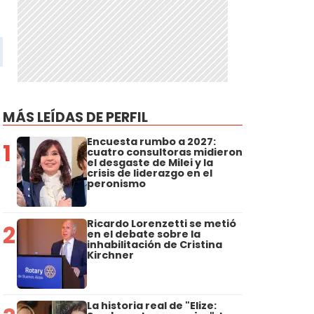
MÁS LEÍDAS DE PERFIL
Encuesta rumbo a 2027:
1
cuatro consultoras midieron
el desgaste de Milei y la
crisis de liderazgo en el
peronismo
Ricardo Lorenzetti se metió
2
en el debate sobre la
inhabilitación de Cristina
Kirchner
La historia real de "Elize: