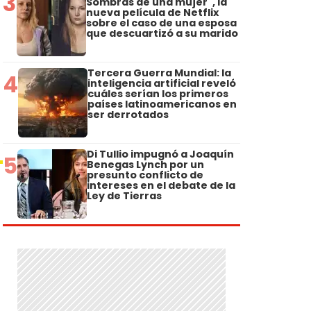
3
Sombras de una mujer", la
nueva película de Netflix
sobre el caso de una esposa
que descuartizó a su marido
Tercera Guerra Mundial: la
4
inteligencia artificial reveló
cuáles serían los primeros
países latinoamericanos en
ser derrotados
Di Tullio impugnó a Joaquín
5
Benegas Lynch por un
presunto conflicto de
intereses en el debate de la
Ley de Tierras