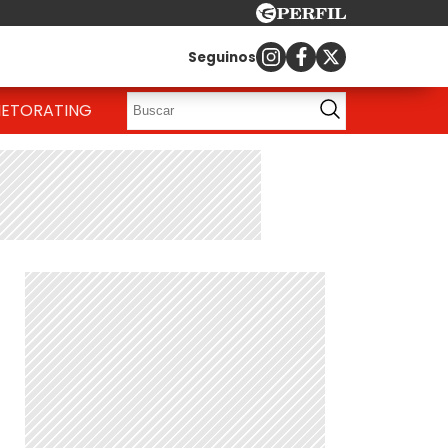
Seguinos
IETO
RATING