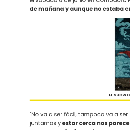
el sábado 6 de junio en Comodoro 
de mañana y aunque no estaba en l
EL SHOW D
"No va a ser fácil, tampoco va a se
juntarnos y
estar cerca nos parec