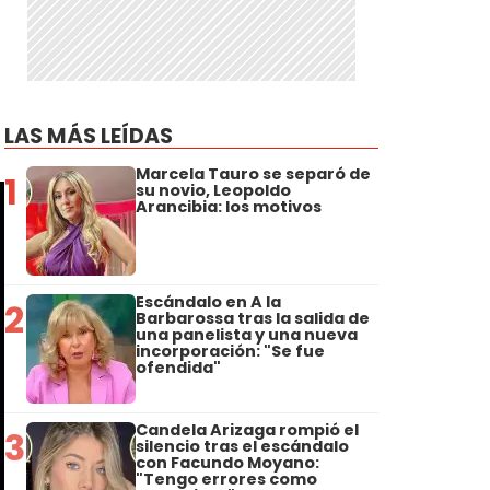
ó
LAS MÁS LEÍDAS
Marcela Tauro se separó de
1
su novio, Leopoldo
Arancibia: los motivos
Escándalo en A la
2
Barbarossa tras la salida de
una panelista y una nueva
incorporación: "Se fue
ofendida"
Candela Arizaga rompió el
3
silencio tras el escándalo
con Facundo Moyano:
"Tengo errores como