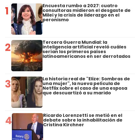
Encuesta rumbo a 2027: cuatro
1
consultoras midieron el desgaste de
Milei y la crisis de liderazgo en el
peronismo
Tercera Guerra Mundial: la
2
inteligencia artificial reveló cuáles
serían los primeros países
latinoamericanos en ser derrotados
La historia real de "Elize: Sombras de
3
una mujer", la nueva película de
Netflix sobre el caso de una esposa
que descuartizó a su marido
Ricardo Lorenzetti se metió en el
4
debate sobre la inhabilitación de
Cristina Kirchner