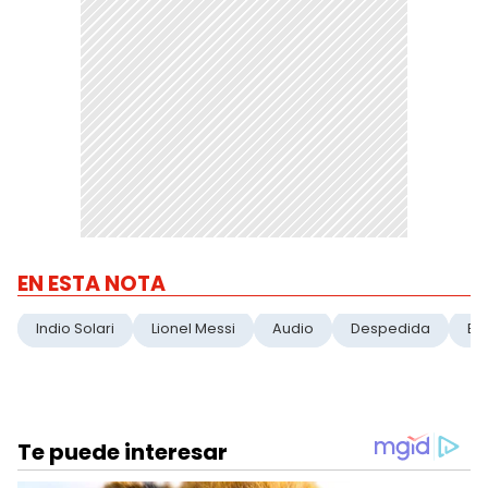
EN ESTA NOTA
Indio Solari
Lionel Messi
Audio
Despedida
Em