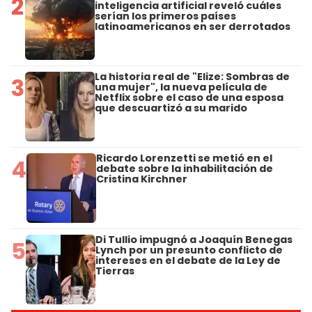
2
inteligencia artificial reveló cuáles
serían los primeros países
latinoamericanos en ser derrotados
La historia real de "Elize: Sombras de
3
una mujer", la nueva película de
Netflix sobre el caso de una esposa
que descuartizó a su marido
Ricardo Lorenzetti se metió en el
4
debate sobre la inhabilitación de
Cristina Kirchner
Di Tullio impugnó a Joaquín Benegas
5
Lynch por un presunto conflicto de
intereses en el debate de la Ley de
Tierras