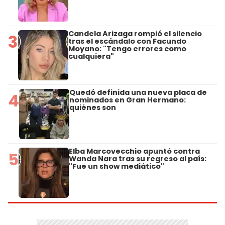
Candela Arizaga rompió el silencio
3
tras el escándalo con Facundo
Moyano: "Tengo errores como
cualquiera"
Quedó definida una nueva placa de
4
nominados en Gran Hermano:
quiénes son
Elba Marcovecchio apuntó contra
5
Wanda Nara tras su regreso al país:
"Fue un show mediático"