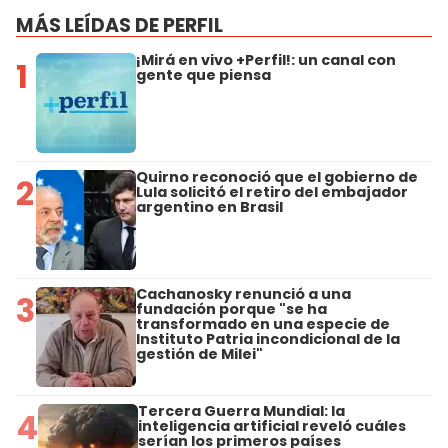
MÁS LEÍDAS DE PERFIL
¡Mirá en vivo +Perfil!: un canal con
1
gente que piensa
Quirno reconoció que el gobierno de
2
Lula solicitó el retiro del embajador
argentino en Brasil
Cachanosky renunció a una
3
fundación porque "se ha
transformado en una especie de
Instituto Patria incondicional de la
gestión de Milei"
Tercera Guerra Mundial: la
4
inteligencia artificial reveló cuáles
serían los primeros países