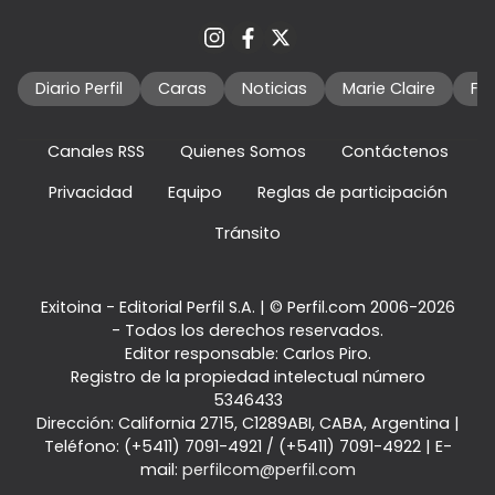
Diario Perfil
Caras
Noticias
Marie Claire
Fo
Canales RSS
Quienes Somos
Contáctenos
Privacidad
Equipo
Reglas de participación
Tránsito
Exitoina - Editorial Perfil S.A.
| © Perfil.com 2006-2026
- Todos los derechos reservados.
Editor responsable: Carlos Piro.
Registro de la propiedad intelectual número
5346433
Dirección:
California 2715
,
C1289ABI
,
CABA, Argentina
|
Teléfono:
(+5411) 7091-4921
/
(+5411) 7091-4922
| E-
mail:
perfilcom@perfil.com