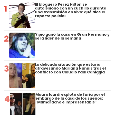
El bloguero Perez Hilton se
1
autolesionó con un cuchillo durante
una transmisión en vivo: qué dice el
reporte policial
Yipio ganó la casa en Gran Hermano y
2
será líder de la semana
La delicada situación que estaría
3
atravesando Mariana Nannis tras el
conflicto con Claudio Paul Caniggia
Mauro Icardi explotó de furia por el
4
embargo de la casa de los sueños:
"Mamaracho e impresentable"