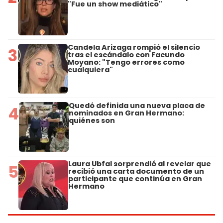
"Fue un show mediático"
Candela Arizaga rompió el silencio
3
tras el escándalo con Facundo
Moyano: "Tengo errores como
cualquiera"
Quedó definida una nueva placa de
4
nominados en Gran Hermano:
quiénes son
Laura Ubfal sorprendió al revelar que
5
recibió una carta documento de un
participante que continúa en Gran
Hermano