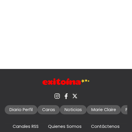
Diario Perfil
Caras
Noticias
Marie Claire
Fo
Canales RSS
Quienes Somos
Contáctenos