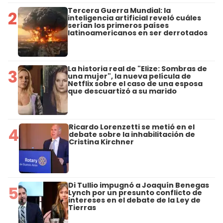
Tercera Guerra Mundial: la
2
inteligencia artificial reveló cuáles
serían los primeros países
latinoamericanos en ser derrotados
La historia real de "Elize: Sombras de
3
una mujer", la nueva película de
Netflix sobre el caso de una esposa
que descuartizó a su marido
Ricardo Lorenzetti se metió en el
4
debate sobre la inhabilitación de
Cristina Kirchner
Di Tullio impugnó a Joaquín Benegas
5
Lynch por un presunto conflicto de
intereses en el debate de la Ley de
Tierras