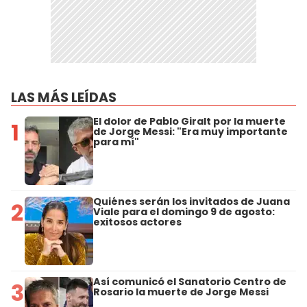
LAS MÁS LEÍDAS
El dolor de Pablo Giralt por la muerte
1
de Jorge Messi: "Era muy importante
para mí"
Quiénes serán los invitados de Juana
2
Viale para el domingo 9 de agosto:
exitosos actores
Así comunicó el Sanatorio Centro de
3
Rosario la muerte de Jorge Messi