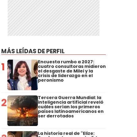
MÁS LEÍDAS DE PERFIL
Encuesta rumbo a 2027:
1
cuatro consultoras midieron
el desgaste de Milei y la
crisis de liderazgo en el
peronismo
Tercera Guerra Mundial: la
2
inteligencia artificial reveló
cuáles serían los primeros
países latinoamericanos en
ser derrotados
La historia real de "Elize: