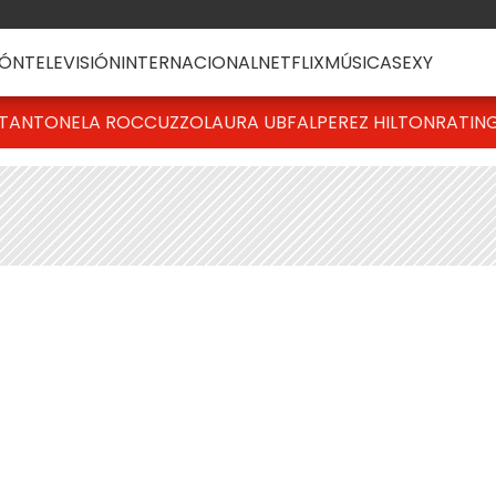
ÓN
TELEVISIÓN
INTERNACIONAL
NETFLIX
MÚSICA
SEXY
T
ANTONELA ROCCUZZO
LAURA UBFAL
PEREZ HILTON
RATIN