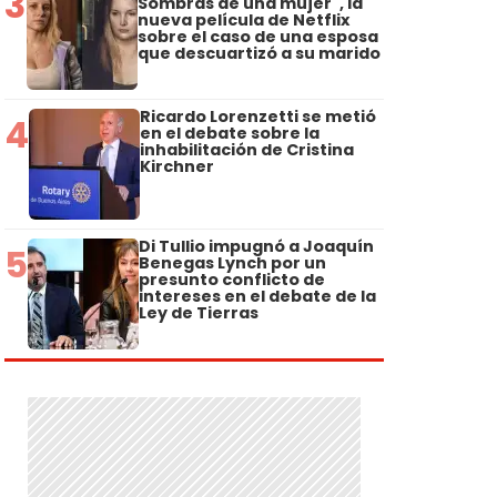
3
Sombras de una mujer", la
nueva película de Netflix
sobre el caso de una esposa
que descuartizó a su marido
Ricardo Lorenzetti se metió
4
en el debate sobre la
inhabilitación de Cristina
Kirchner
Di Tullio impugnó a Joaquín
5
Benegas Lynch por un
presunto conflicto de
intereses en el debate de la
Ley de Tierras