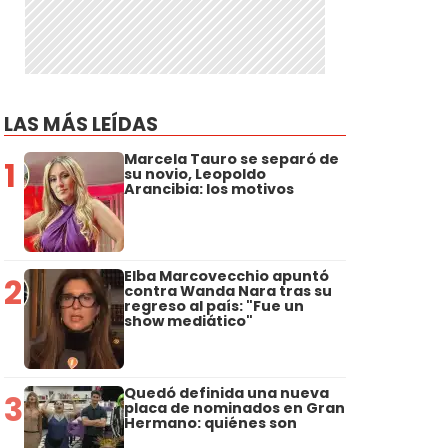
LAS MÁS LEÍDAS
Marcela Tauro se separó de
1
su novio, Leopoldo
Arancibia: los motivos
Elba Marcovecchio apuntó
2
contra Wanda Nara tras su
regreso al país: "Fue un
show mediático"
Quedó definida una nueva
3
placa de nominados en Gran
Hermano: quiénes son