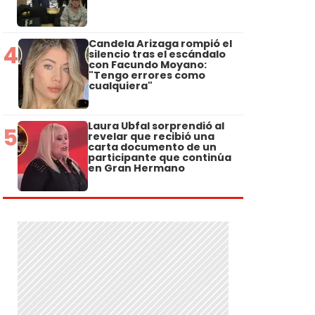
Candela Arizaga rompió el
4
silencio tras el escándalo
con Facundo Moyano:
"Tengo errores como
cualquiera"
Laura Ubfal sorprendió al
5
revelar que recibió una
carta documento de un
participante que continúa
en Gran Hermano