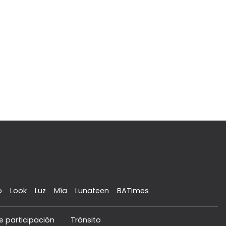
o
Look
Luz
Mía
Lunateen
BATimes
e participación
Tránsito