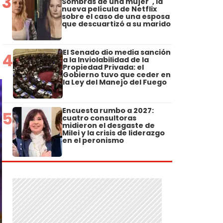
3
Sombras de una mujer", la
nueva película de Netflix
sobre el caso de una esposa
que descuartizó a su marido
El Senado dio media sanción
4
a la Inviolabilidad de la
Propiedad Privada: el
Gobierno tuvo que ceder en
la Ley del Manejo del Fuego
Encuesta rumbo a 2027:
5
cuatro consultoras
midieron el desgaste de
Milei y la crisis de liderazgo
en el peronismo