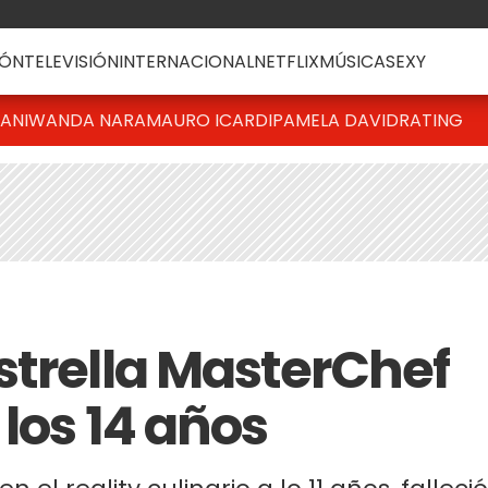
ÓN
TELEVISIÓN
INTERNACIONAL
NETFLIX
MÚSICA
SEXY
IANI
WANDA NARA
MAURO ICARDI
PAMELA DAVID
RATING
strella MasterChef
 los 14 años