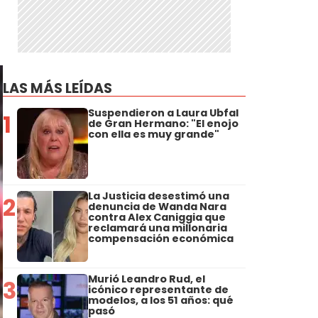
LAS MÁS LEÍDAS
Suspendieron a Laura Ubfal
1
de Gran Hermano: "El enojo
con ella es muy grande"
La Justicia desestimó una
2
denuncia de Wanda Nara
contra Alex Caniggia que
reclamará una millonaria
compensación económica
Murió Leandro Rud, el
3
icónico representante de
modelos, a los 51 años: qué
pasó