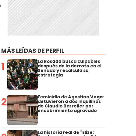
n
MÁS LEÍDAS DE PERFIL
La Rosada busca culpables
1
después de la derrota en el
.
Senado y recalcula su
estrategia
Femicidio de Agostina Vega:
2
detuvieron a dos inquilinos
de Claudio Barrelier por
encubrimiento agravado
La historia real de "Elize: