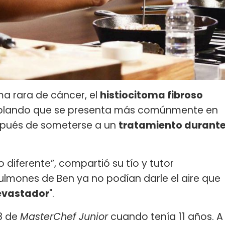
ma rara de cáncer, el
histiocitoma fibroso
o blando que se presenta más comúnmente en
espués de someterse a un
tratamiento durant
diferente”, compartió su tío y tutor
 pulmones de Ben ya no podían darle el aire que
evastador
".
8 de
MasterChef Junior
cuando tenía 11 años. A