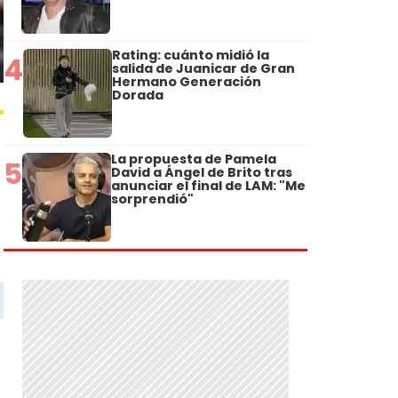
Rating: cuánto midió la
4
salida de Juanicar de Gran
Hermano Generación
Dorada
La propuesta de Pamela
5
David a Ángel de Brito tras
anunciar el final de LAM: "Me
sorprendió"