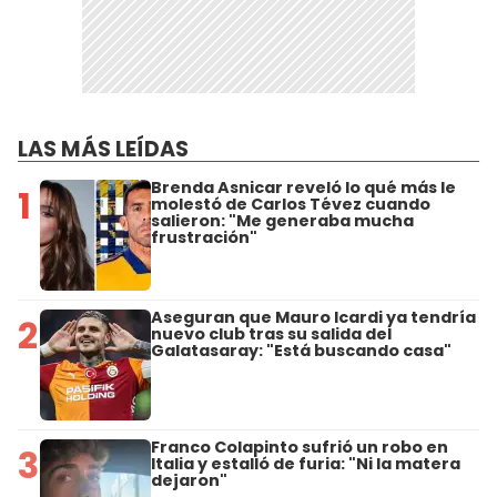
LAS MÁS LEÍDAS
Brenda Asnicar reveló lo qué más le
1
molestó de Carlos Tévez cuando
salieron: "Me generaba mucha
frustración"
Aseguran que Mauro Icardi ya tendría
2
nuevo club tras su salida del
Galatasaray: "Está buscando casa"
Franco Colapinto sufrió un robo en
3
Italia y estalló de furia: "Ni la matera
dejaron"