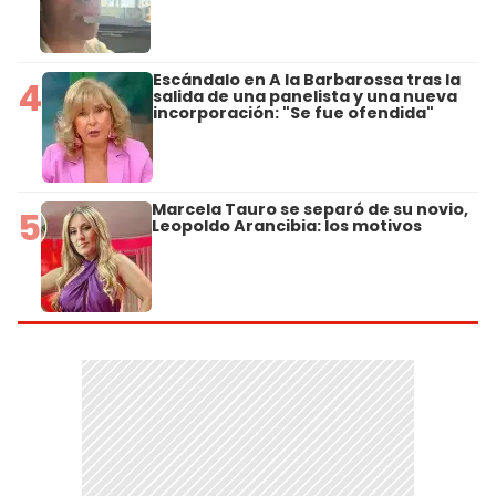
Escándalo en A la Barbarossa tras la
4
salida de una panelista y una nueva
incorporación: "Se fue ofendida"
Marcela Tauro se separó de su novio,
5
Leopoldo Arancibia: los motivos