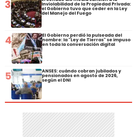
3
Inviolabilidad de la Propiedad Privada:
el Gobierno tuvo que ceder en la Ley
del Manejo del Fuego
El Gobierno perdió la pulseada del
4
nombre: la "Ley de Tierras" se impuso
en toda la conversación digital
ANSES: cuándo cobran jubilados y
5
pensionados en agosto de 2026,
según el DNI