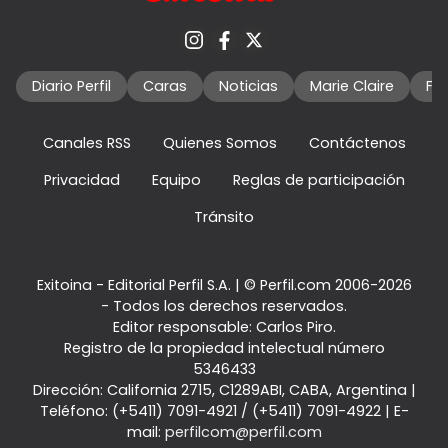
Diario Perfil
Caras
Noticias
Marie Claire
Fo
Canales RSS
Quienes Somos
Contáctenos
Privacidad
Equipo
Reglas de participación
Tránsito
Exitoina - Editorial Perfil S.A.
| © Perfil.com 2006-2026
- Todos los derechos reservados.
Editor responsable: Carlos Piro.
Registro de la propiedad intelectual número
5346433
Dirección:
California 2715
,
C1289ABI
,
CABA, Argentina
|
Teléfono:
(+5411) 7091-4921
/
(+5411) 7091-4922
| E-
mail:
perfilcom@perfil.com