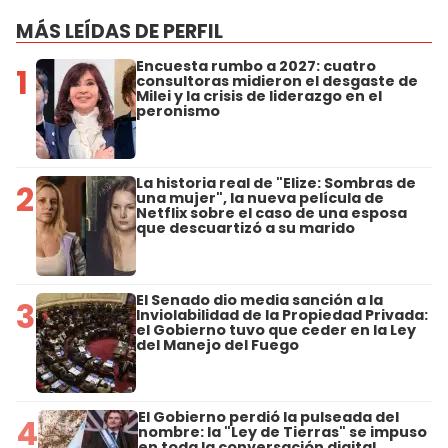
MÁS LEÍDAS DE PERFIL
Encuesta rumbo a 2027: cuatro
1
consultoras midieron el desgaste de
Milei y la crisis de liderazgo en el
peronismo
La historia real de "Elize: Sombras de
2
una mujer", la nueva película de
Netflix sobre el caso de una esposa
que descuartizó a su marido
El Senado dio media sanción a la
3
Inviolabilidad de la Propiedad Privada:
el Gobierno tuvo que ceder en la Ley
del Manejo del Fuego
El Gobierno perdió la pulseada del
4
nombre: la "Ley de Tierras" se impuso
en toda la conversación digital