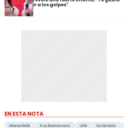
ir a los golpes"
EN ESTA NOTA
Marixa Balli
A La Barbarossa
LAM
Escándalo
I