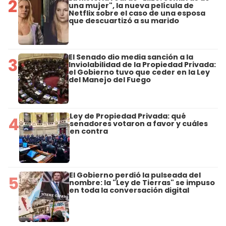
2
una mujer", la nueva película de
Netflix sobre el caso de una esposa
que descuartizó a su marido
El Senado dio media sanción a la
3
Inviolabilidad de la Propiedad Privada:
el Gobierno tuvo que ceder en la Ley
del Manejo del Fuego
Ley de Propiedad Privada: qué
4
senadores votaron a favor y cuáles
en contra
El Gobierno perdió la pulseada del
5
nombre: la "Ley de Tierras" se impuso
en toda la conversación digital