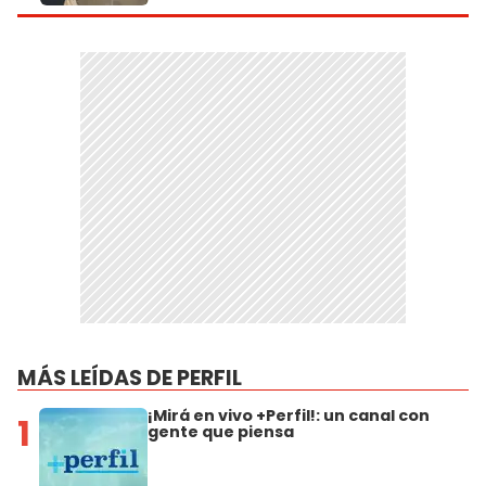
MÁS LEÍDAS DE PERFIL
¡Mirá en vivo +Perfil!: un canal con
1
gente que piensa