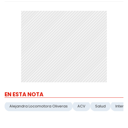
EN ESTA NOTA
Alejandra Locomotora Oliveras
ACV
Salud
Intern