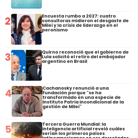
Encuesta rumbo a 2027: cuatro
2
consultoras midieron el desgaste de
Milei y la crisis de liderazgo en el
peronismo
Quirno reconoció que el gobierno de
3
Lula solicitó el retiro del embajador
argentino en Brasil
Cachanosky renunció a una
4
fundación porque "se ha
transformado en una especie de
Instituto Patria incondicional de la
gestión de Milei"
Tercera Guerra Mundial: la
5
inteligencia artificial reveló cuáles
serían los primeros países
latinoamericanos en ser derrotados