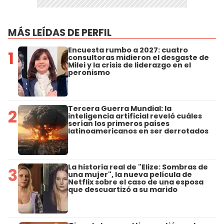
MÁS LEÍDAS DE PERFIL
Encuesta rumbo a 2027: cuatro
1
consultoras midieron el desgaste de
Milei y la crisis de liderazgo en el
peronismo
Tercera Guerra Mundial: la
2
inteligencia artificial reveló cuáles
serían los primeros países
latinoamericanos en ser derrotados
La historia real de "Elize: Sombras de
3
una mujer", la nueva película de
Netflix sobre el caso de una esposa
que descuartizó a su marido