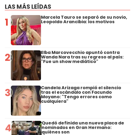
LAS MÁS LEÍDAS
Marcela Tauro se separó de su novio,
1
Leopoldo Arancibia: los motivos
Elba Marcovecchio apuntó contra
2
Wanda Nara tras su regreso al país:
"Fue un show mediático"
Candela Arizaga rompió el silencio
3
tras el escándalo con Facundo
Moyano: "Tengo errores como
cualquiera"
Quedó definida una nueva placa de
4
nominados en Gran Hermano:
quiénes son