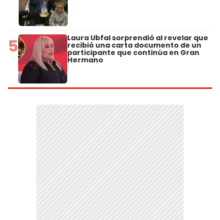
Laura Ubfal sorprendió al revelar que
5
recibió una carta documento de un
participante que continúa en Gran
Hermano