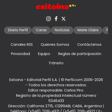
Diario Perfil
Caras
Noticias
Marie Claire
Fo
Canales RSS
Quienes Somos
Contáctenos
Privacidad
Equipo
Reglas de participación
Tránsito
Exitoina - Editorial Perfil S.A.
| © Perfil.com 2006-2026
- Todos los derechos reservados.
Editor responsable: Carlos Piro.
Registro de la propiedad intelectual número
5346433
Dirección:
California 2715
,
C1289ABI
,
CABA, Argentina
|
Teléfono:
(+5411) 7091-4921
/
(+5411) 7091-4922
| E-