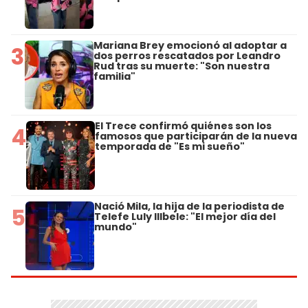
Mariana Brey emocionó al adoptar a
3
dos perros rescatados por Leandro
Rud tras su muerte: "Son nuestra
familia"
El Trece confirmó quiénes son los
4
famosos que participarán de la nueva
temporada de "Es mi sueño"
Nació Mila, la hija de la periodista de
5
Telefe Luly Illbele: "El mejor día del
mundo"