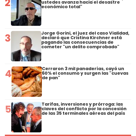
2
ustedes avanza hacia el desastre
económico total"
Jorge Gorini, el juez del caso Vialidad,
3
declaró que Cristina Kirchner está
pagando las consecuencias de
cometer "un delito comprobado"
Cerraron 3 mil panaderías, cayó un
4
60% el consumo y surgen las "cuevas
de pan"
Tarifas, inversiones y prórroga: las
5
claves del conflicto por la concesión
de las 35 terminales aéreas del país