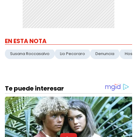
EN ESTA NOTA
Susana Roccasalvo
Lio Pecoraro
Denuncia
Hosti