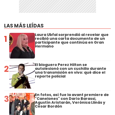
LAS MÁS LEÍDAS
Laura Ubfal sorprendió al revelar que
1
recibió una carta documento de un
participante que continúa en Gran
Hermano
El bloguero Perez Hilton se
2
autolesionó con un cuchillo durante
una transmisión en vivo: qué dice el
reporte policial
En fotos, así fue la avant premiere de
3
"Canelones" con Darío Barassi,
Agustín Aristarán, Verónica Llinás y
César Bordón