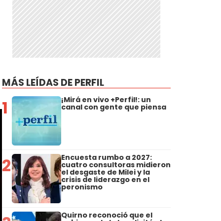
o
MÁS LEÍDAS DE PERFIL
¡Mirá en vivo +Perfil!: un
1
canal con gente que piensa
Encuesta rumbo a 2027:
2
cuatro consultoras midieron
el desgaste de Milei y la
crisis de liderazgo en el
peronismo
Quirno reconoció que el