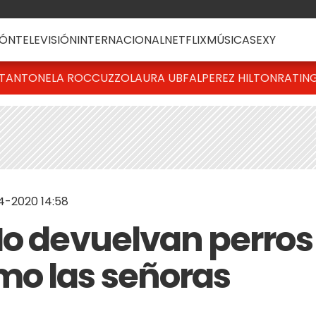
ÓN
TELEVISIÓN
INTERNACIONAL
NETFLIX
MÚSICA
SEXY
T
ANTONELA ROCCUZZO
LAURA UBFAL
PEREZ HILTON
RATIN
4-2020 14:58
No devuelvan perros
o las señoras