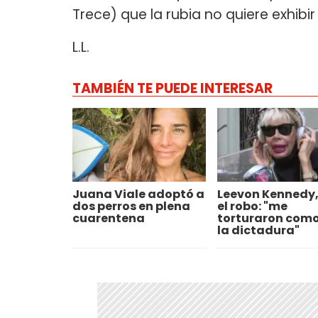
Trece) que la rubia no quiere exhibir 
L.L.
TAMBIÉN TE PUEDE INTERESAR
Juana Viale adoptó a
Leevon Kennedy,
dos perros en plena
el robo: "me
cuarentena
torturaron como
la dictadura"