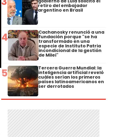
3
gobierno de Lula solicitó el
retiro del embajador
argentino en Brasil
Cachanosky renunció a una
4
fundación porque "se ha
transformado en una
especie de Instituto Patria
incondicional de la gestión
de Milei"
Tercera Guerra Mundial: la
5
inteligencia artificial reveló
cuáles serían los primeros
países latinoamericanos en
ser derrotados
,