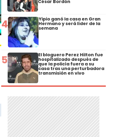
César Bordón
Yipio ganó la casa en Gran
4
Hermano y será líder de la
semana
El bloguero Perez Hilton fue
5
hospitalizado después de
que la policía fuera a su
casa tras una perturbadora
transmisión en vivo