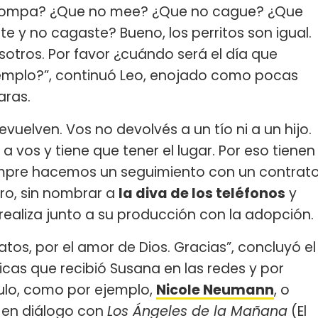
 rompa? ¿Que no mee? ¿Que no cague? ¿Que
e y no cagaste? Bueno, los perritos son igual.
otros. Por favor ¿cuándo será el día que
emplo?”, continuó Leo, enojado como pocas
aras.
evuelven. Vos no devolvés a un tío ni a un hijo.
a vos y tiene que tener el lugar. Por eso tienen
iempre hacemos un seguimiento con un contrat
ro, sin nombrar a
la diva de los teléfonos
y
realiza junto a su producción con la adopción.
atos, por el amor de Dios. Gracias”, concluyó el
icas que recibió Susana en las redes y por
culo, como por ejemplo,
Nicole Neumann
, o
ó en diálogo con
Los Ángeles de la Mañana
(El