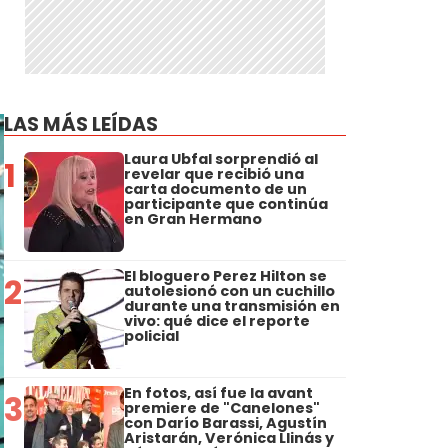
LAS MÁS LEÍDAS
Laura Ubfal sorprendió al
1
revelar que recibió una
carta documento de un
participante que continúa
en Gran Hermano
El bloguero Perez Hilton se
2
autolesionó con un cuchillo
durante una transmisión en
vivo: qué dice el reporte
policial
En fotos, así fue la avant
3
premiere de "Canelones"
con Darío Barassi, Agustín
Aristarán, Verónica Llinás y